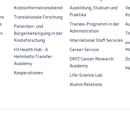
Krebsinformationsdienst
Ausbildung, Studium und
Ve
Praktika
Ko
re
Translationale Forschung
s
Trainee-Programm in der
Au
Patienten- und
Administration
en
Bürgerbeteiligung in der
Th
Krebsforschung
International Staff Services
ei
H3 Health Hub - A
Career Service
Ma
Helmholtz-Transfer
DKFZ Cancer Research
Do
Academy
Academy
M
Kooperationen
Life-Science Lab
Alumni Relations