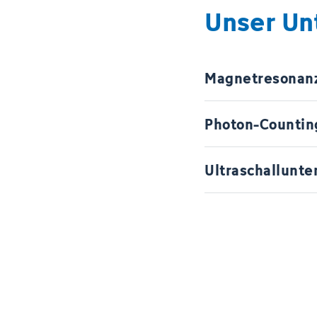
Unser U
Magnetresonan
Photon-Counti
Ultraschallunte