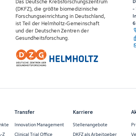
Das Deutsche Krebsforschungszentrum
D
(DKFZ), die größte biomedizinische
-
Forschungseinrichtung in Deutschland,
I
ist Teil der Helmholtz-Gemeinschaft
6
und der Deutschen Zentren der
Gesundheitsforschung.
Transfer
Karriere
A
nkte
Innovation Management
Stellenangebote
Pr
A-Z
Clinical Trial Office
DKFZ als Arbeitgeber
Ve