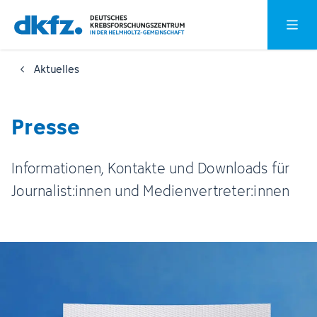
Zum
Zur
Hauptm
Hauptinhalt
Fußzeile
springen
springen
Aktuelles
Presse
Informationen, Kontakte und Downloads für
Journalist:innen und Medienvertreter:innen