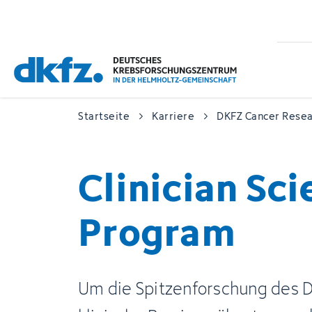
Zum
Zur
Hauptinhalt
Fußzeile
springen
springen
Startseite
Karriere
DKFZ Cancer Rese
Clinician Sci
Program
Um die Spitzenforschung des D