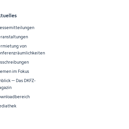
ktuelles
essemitteilungen
ranstaltungen
rmietung von
nferenzräumlichkeiten
sschreibungen
emen im Fokus
nblick – Das DKFZ-
gazin
wnloadbereich
ediathek