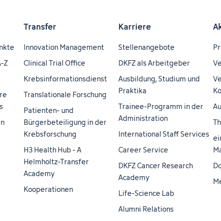
Transfer
Karriere
A
nkte
Innovation Management
Stellenangebote
Pr
A-Z
Clinical Trial Office
DKFZ als Arbeitgeber
Ve
Krebsinformationsdienst
Ausbildung, Studium und
Ve
Praktika
Ko
re
Translationale Forschung
s
Trainee-Programm in der
Au
Patienten- und
Administration
en
Bürgerbeteiligung in der
Th
Krebsforschung
International Staff Services
ei
H3 Health Hub - A
Career Service
Ma
Helmholtz-Transfer
DKFZ Cancer Research
Do
Academy
Academy
M
Kooperationen
Life-Science Lab
Alumni Relations