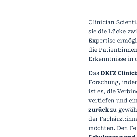
Clinician Scient
sie die Lücke zw
Expertise ermögl
die Patient:inne
Erkenntnisse in 
Das
DKFZ Clinic
Forschung, indem
ist es, die Verb
vertiefen und ei
zurück
zu gewähr
der Fachärzt:in
möchten. Den Fe