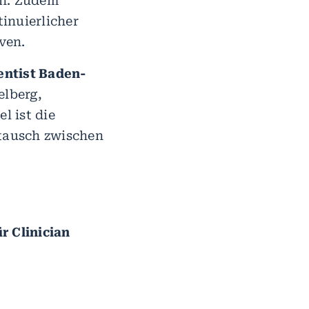
n. Zudem
inuierlicher
iven.
ientist Baden-
elberg,
l ist die
stausch zwischen
r Clinician