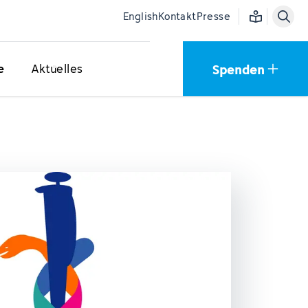
Einfache Sprac
English
Kontakt
Presse
Spenden
e
Aktuelles