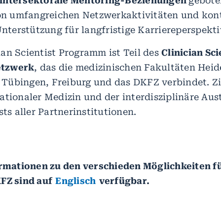
 intersektorale Mentoring-Beziehungen
gebote
von umfangreichen Netzwerkaktivitäten und kont
 Unterstützung für langfristige Karriereperspekt
an Scientist Programm ist Teil des
Clinician Sc
etzwerk
, das die medizinischen Fakultäten Heid
übingen, Freiburg und das DKFZ verbindet. Zie
ationaler Medizin und der interdisziplinäre Au
sts aller Partnerinstitutionen.
ormationen zu den verschieden Möglichkeiten fü
KFZ sind auf
Englisch
verfügbar.