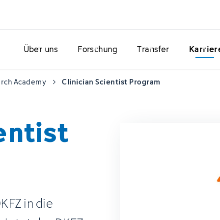
Über uns
Forschung
Transfer
Karrier
arch Academy
Clinician Scientist Program
entist
KFZ in die