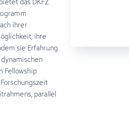
 bietet das DKFZ
 Programm
ach ihrer
glichkeit, ihre
ndem sie Erfahrung
nd dynamischen
n Fellowship
 Forschungszeit
itrahmens, parallel