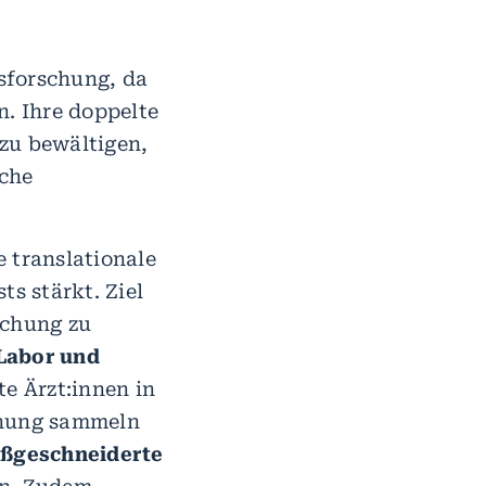
bsforschung, da
n. Ihre doppelte
zu bewältigen,
iche
e translationale
ts stärkt. Ziel
schung zu
Labor und
te Ärzt:innen in
chung sammeln
aßgeschneiderte