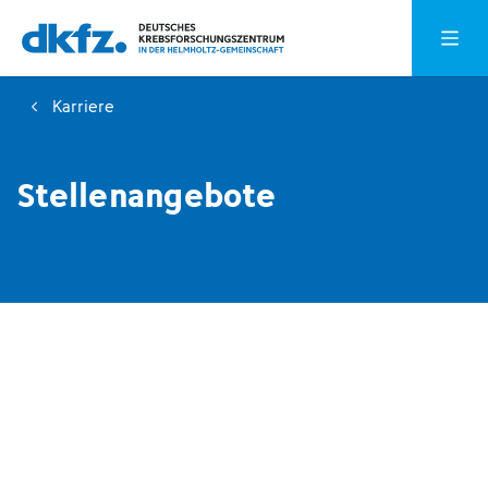
Zum
Zur
Hauptm
Hauptinhalt
Fußzeile
springen
springen
Karriere
Stellenangebote