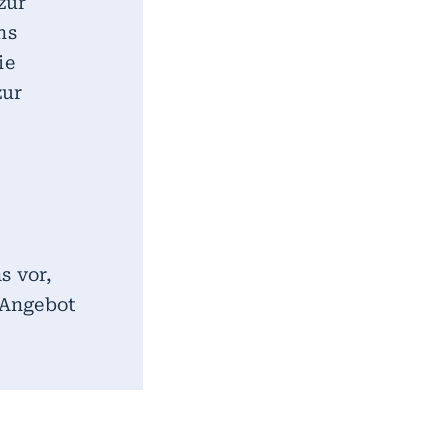
zur
ns
ie
zur
s vor,
 Angebot