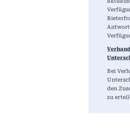
aktuali
Verfügun
Bieterfr
Antworte
Verfügu
Verhan
Untersc
Bei Ver
Untersc
den Zus
zu erteil