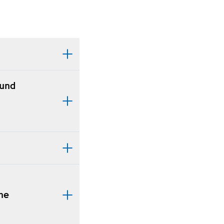
 und
he