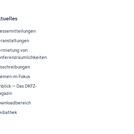
ktuelles
essemitteilungen
ranstaltungen
rmietung von
nferenzräumlichkeiten
sschreibungen
emen im Fokus
nblick – Das DKFZ-
gazin
wnloadbereich
ediathek