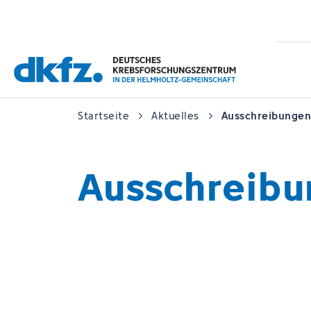
Zum
Zur
Hauptinhalt
Fußzeile
springen
springen
Startseite
Aktuelles
Ausschreibungen
Ausschreibu