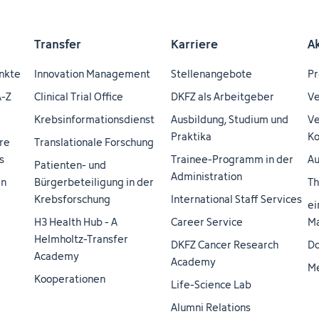
Transfer
Karriere
A
nkte
Innovation Management
Stellenangebote
Pr
A-Z
Clinical Trial Office
DKFZ als Arbeitgeber
Ve
Krebsinformationsdienst
Ausbildung, Studium und
Ve
Praktika
Ko
re
Translationale Forschung
s
Trainee-Programm in der
Au
Patienten- und
Administration
en
Bürgerbeteiligung in der
Th
Krebsforschung
International Staff Services
ei
H3 Health Hub - A
Career Service
Ma
Helmholtz-Transfer
DKFZ Cancer Research
Do
Academy
Academy
M
Kooperationen
Life-Science Lab
Alumni Relations