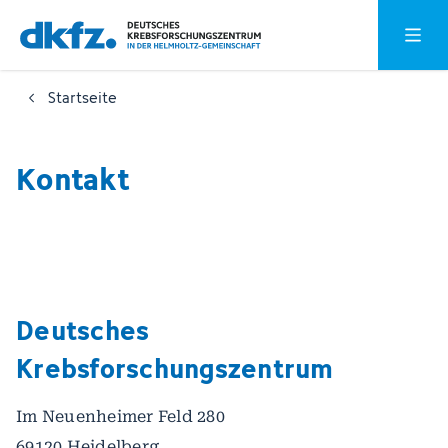
Zum
Zur
Hauptm
Hauptinhalt
Fußzeile
springen
springen
Startseite
Kontakt
Deutsches
Krebsforschungszentrum
Im Neuenheimer Feld 280
69120 Heidelberg