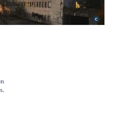
,
en
n.