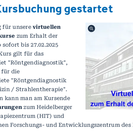
 Kursbuchung gestartet
 für unsere
virtuellen
kurse
zum Erhalt der
sofort bis 27.02.2025
urs gilt für das
t "Röntgendiagnostik",
 für die
ete "Röntgendiagnostik
in / Strahlentherapie".
en kann man am Kursende
ührungen
zum Heidelberger
rapiezentrum (HIT) und
hen Forschungs- und Entwicklungszentrum des