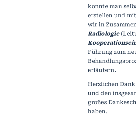
konnte man selb
erstellen und mi
wir in Zusammen
Radiologie
(Leit
Kooperationsein
Führung zum neu
Behandlungsproz
erläutern.
Herzlichen Dank 
und den insgesam
großes Dankeschö
haben.