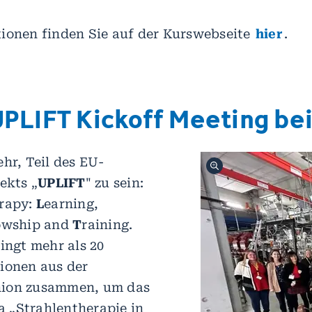
ionen finden Sie auf der Kurswebseite
hier
.
UPLIFT Kickoff Meeting bei
ehr, Teil des EU-
ekts „
UPLIFT
" zu sein:
erapy:
L
earning,
owship and
T
raining.
ringt mehr als 20
ionen aus der
nion zusammen, um das
 „Strahlentherapie in