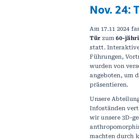
Nov. 24: 
Am 17.11 2024 f
Tür
zum
60-jähr
statt. Interakti
Führungen, Vort
wurden von vers
angeboten, um di
präsentieren.
Unsere Abteilung
Infoständen vert
wir unsere 3D-g
anthropomorphi
machten durch k