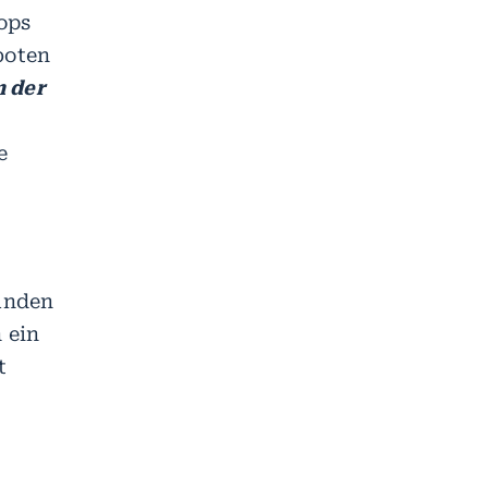
ops
boten
n der
e
tänden
 ein
t