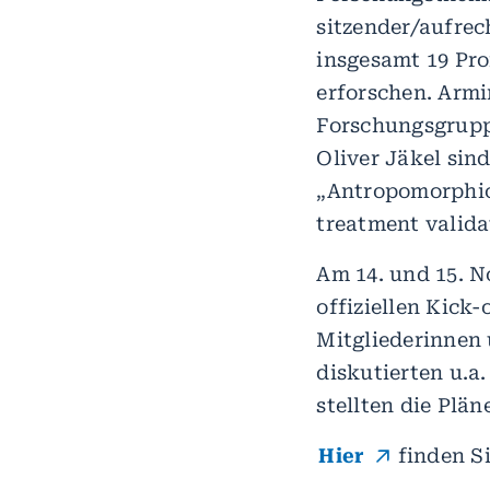
sitzender/aufrec
insgesamt 19 Pr
erforschen. Armi
Forschungsgrupp
Oliver Jäkel sind
„Antropomorphic
treatment valida
Am 14. und 15. 
offiziellen Kick
Mitgliederinnen 
diskutierten u.a
stellten die Pläne
Hier
finden S