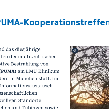
 PUMA-Kooperationstreffen
nd das diesjährige
fen der multizentrischen
ptive Bestrahlung von
(PUMA)
am LMU Klinikum
rn in München statt. Im
 Informationsaustausch
ssenschaftlichen
weiligen Standorte
chen und Tübingen sowie