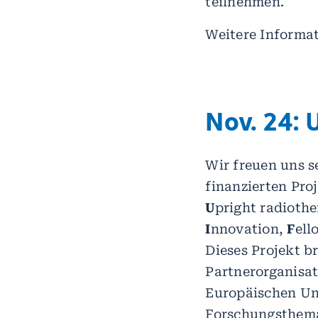
teilnehmen.
Weitere Informat
Nov. 24: 
Wir freuen uns s
finanzierten Proj
U
pright radioth
I
nnovation,
F
ell
Dieses Projekt b
Partnerorganisat
Europäischen U
Forschungsthema