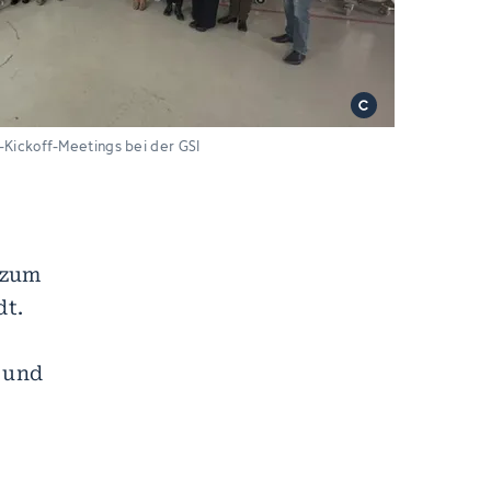
Kickoff-Meetings bei der GSI
 zum
dt.
e und