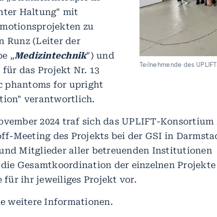
hter Haltung" mit
omotionsprojekten zu
n Runz (Leiter der
e „
Medizintechnik
") und
Teilnehmende des UPLIFT-
 für das Projekt Nr. 13
 phantoms for upright
tion" verantwortlich.
November 2024 traf sich das UPLIFT-Konsortium
-off-Meeting des Projekts bei der GSI in Darmsta
und Mitglieder aller betreuenden Institutionen
. die Gesamtkoordination der einzelnen Projekt
 für ihr jeweiliges Projekt vor.
ie weitere Informationen.