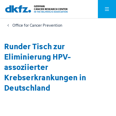
Skip
Jump
Open o
to
to
main
footer
Office for Cancer Prevention
content
Runder Tisch zur
Eliminierung HPV-
assoziierter
Krebserkrankungen in
Deutschland