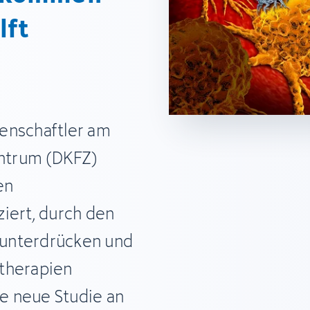
lft
enschaftler am
ntrum (DKFZ)
en
iert, durch den
unterdrücken und
ntherapien
ie neue Studie an