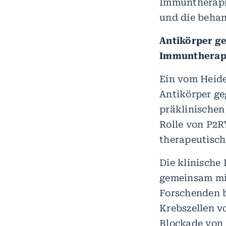
Immuntherapie
und die behan
Antikörper ge
Immuntherap
Ein vom Heid
Antikörper ge
präklinischen
Rolle von P2R
therapeutisch
Die klinische
gemeinsam mit
Forschenden 
Krebszellen v
Blockade von 