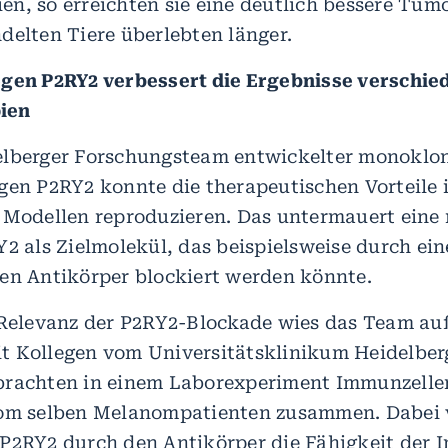
n, so erreichten sie eine deutlich bessere Tum
delten Tiere überlebten länger.
gen P2RY2 verbessert die Ergebnisse verschie
ien
elberger Forschungsteam entwickelter monoklon
gen P2RY2 konnte die therapeutischen Vorteile 
 Modellen reproduzieren. Das untermauert eine
Y2 als Zielmolekül, das beispielsweise durch ei
en Antikörper blockiert werden könnte.
 Relevanz der P2RY2-Blockade wies das Team a
 Kollegen vom Universitätsklinikum Heidelberg
brachten in einem Laborexperiment Immunzelle
om selben Melanompatienten zusammen. Dabei v
P2RY2 durch den Antikörper die Fähigkeit der 