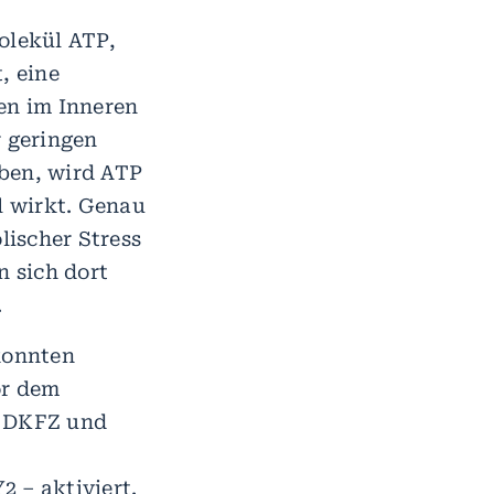
olekül ATP,
, eine
en im Inneren
r geringen
rben, wird ATP
l wirkt. Genau
lischer Stress
n sich dort
.
konnten
or dem
m DKFZ und
 – aktiviert.