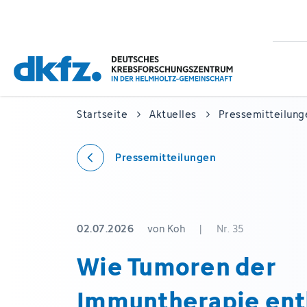
Zum
Zur
Hauptinhalt
Fußzeile
springen
springen
Startseite
Aktuelles
Pressemitteilung
Pressemitteilungen
02.07.2026
von Koh
|
Nr. 35
Wie Tumoren der
Immuntherapie en