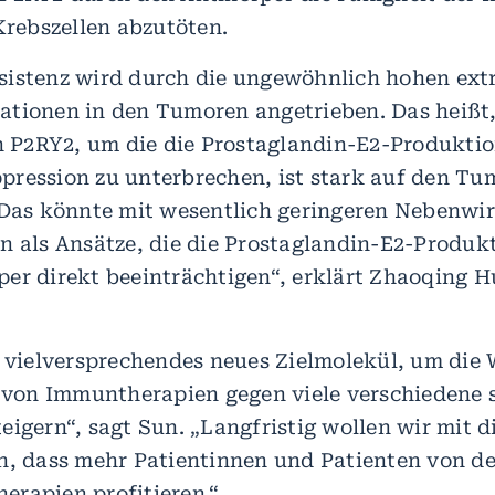
Krebszellen abzutöten.
istenz wird durch die ungewöhnlich hohen extr
tionen in den Tumoren angetrieben. Das heißt, 
P2RY2, um die die Prostaglandin-E2-Produktio
ression zu unterbrechen, ist stark auf den Tu
 Das könnte mit wesentlich geringeren Nebenw
n als Ansätze, die die Prostaglandin-E2-Produk
er direkt beeinträchtigen“, erklärt Zhaoqing H
n vielversprechendes neues Zielmolekül, um die
l von Immuntherapien gegen viele verschiedene 
eigern“, sagt Sun. „Langfristig wollen wir mit 
n, dass mehr Patientinnen und Patienten von de
erapien profitieren.“