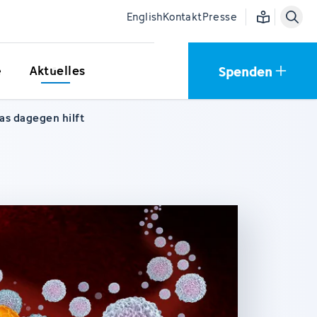
Einfache Sprac
English
Kontakt
Presse
Spenden
e
Aktuelles
s dagegen hilft