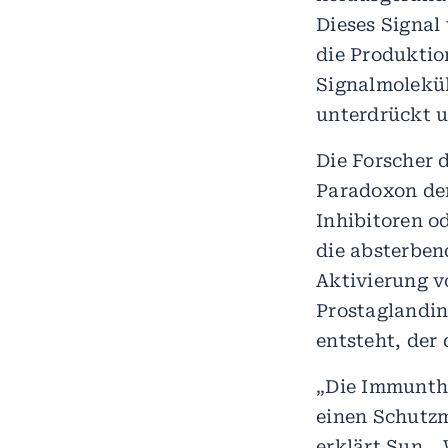
Dieses Signal
die Produktio
Signalmolekül
unterdrückt 
Die Forscher 
Paradoxon de
Inhibitoren o
die absterben
Aktivierung v
Prostaglandin-
entsteht, der
„Die Immunthe
einen Schutz
erklärt Sun
. „