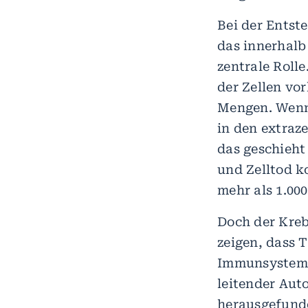
Bei der Entst
das innerhalb
zentrale Roll
der Zellen vo
Mengen. Wenn 
in den extraz
das geschieht
und Zelltod ko
mehr als 1.00
Doch der Kreb
zeigen, dass 
Immunsystem 
leitender Aut
herausgefunde