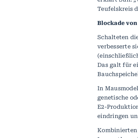
Teufelskreis 
Blockade von
Schalteten di
verbesserte s
(einschließli
Das galt für 
Bauchspeichel
In Mausmodell
genetische od
E2-Produktion
eindringen un
Kombinierten