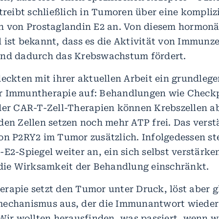
 treibt schließlich in Tumoren über eine kompli
n von Prostaglandin E2 an. Von diesem hormon
 ist bekannt, dass es die Aktivität von Immunze
und dadurch das Krebswachstum fördert.
deckten mit ihrer aktuellen Arbeit ein grundleg
r Immuntherapie auf: Behandlungen wie Check
der CAR-T-Zell-Therapien können Krebszellen a
den Zellen setzen noch mehr ATP frei. Das verst
on P2RY2 im Tumor zusätzlich. Infolgedessen st
E2-Spiegel weiter an, ein sich selbst verstärke
 die Wirksamkeit der Behandlung einschränkt.
rapie setzt den Tumor unter Druck, löst aber gl
mechanismus aus, der die Immunantwort wieder
Wir wollten herausfinden, was passiert, wenn w