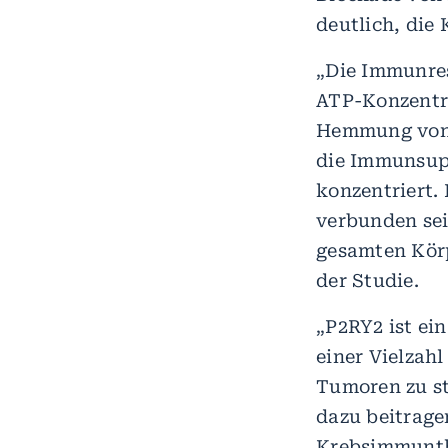
deutlich, die 
„Die Immunres
ATP-Konzentra
Hemmung von 
die Immunsupp
konzentriert.
verbunden sei
gesamten Körp
der Studie.
„P2RY2 ist ei
einer Vielzah
Tumoren zu st
dazu beitrage
Krebsimmunth