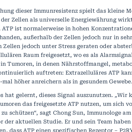
ehung dieser Immunresistenz spielt das kleine M
 der Zellen als universelle Energiewährung wirkt
e. ATP ist normalerweise in hohen Konzentration
rhanden, außerhalb der Zellen jedoch nur in seh
Zellen jedoch unter Stress geraten oder abste
ellulären Raum freigesetzt, wo es als Alarmsigna
 in Tumoren, in denen Nährstoffmangel, metabo
ntinuierlich auftreten: Extrazelluläres ATP kan
0-mal höher anreichern als in gesundem Gewebe
s hat gelernt, dieses Signal auszunutzen.
„
Wir 
Tumoren das freigesetzte ATP nutzen, um sich v
zu schützen“, sagt Chong Sun, Immunologe a
or der aktuellen Studie. Er und sein Team haben
n, dass ATP einen spezifischen Rezeptor – P2RY2