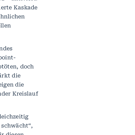
zierte Kaskade
ähnlichen
llen
endes
point-
btöten, doch
ärkt die
eigen die
nder Kreislauf
eichzeitig
 schwächt“,
ir diesen