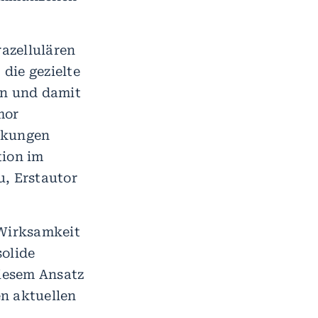
azellulären
die gezielte
n und damit
mor
irkungen
tion im
u, Erstautor
 Wirksamkeit
solide
diesem Ansatz
n aktuellen