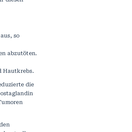
aus, so
en abzutöten.
d Hautkrebs.
duzierte die
rostaglandin
 Tumoren
nden