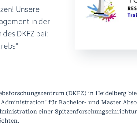
tzen! Unsere
gagement in der
n des DKFZ bei:
rebs".
bsforschungszentrum (DKFZ) in Heidelberg biet
Administration" für Bachelor- und Master Abso
Administration einer Spitzenforschungseinrichtu
öchten.