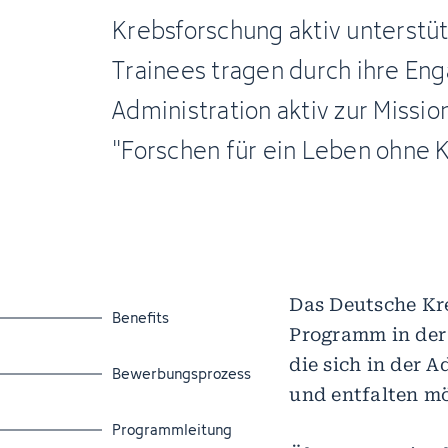
Krebsforschung aktiv unterstü
Trainees tragen durch ihre En
Administration aktiv zur Missio
"Forschen für ein Leben ohne K
Das Deutsche Kre
Zum Abschnitt springen
Benefits
Programm in der 
die sich in der 
Zum Abschnitt springen
Bewerbungsprozess
und entfalten m
Zum Abschnitt springen
Programmleitung