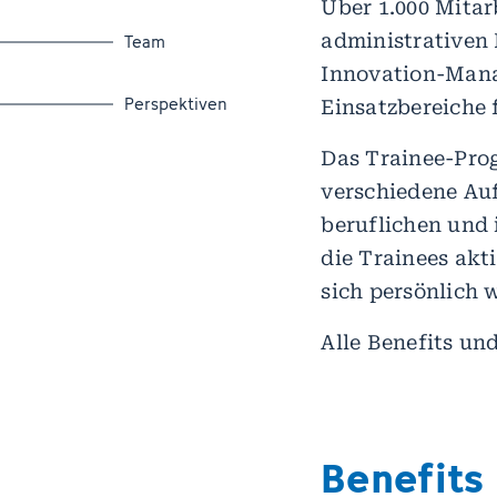
Über 1.000 Mitar
Zum Abschnitt springen
Team
administrativen 
Innovation-Mana
Zum Abschnitt springen
Perspektiven
Einsatzbereiche 
Das Trainee-Prog
verschiedene Au
beruflichen und 
die Trainees akt
sich persönlich 
Alle Benefits un
Benefits