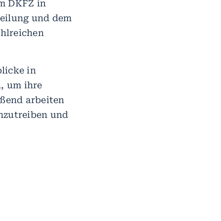
am DKFZ in
teilung und dem
hlreichen
licke in
, um ihre
eßend arbeiten
anzutreiben und