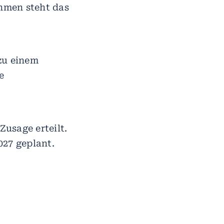
ahmen steht das
zu einem
e
usage erteilt.
2027 geplant.