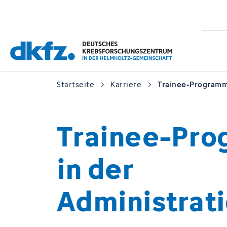
Zum
Zur
Hauptinhalt
Fußzeile
springen
springen
Startseite
Karriere
Trainee-Programm 
Trainee-Pr
in der
Administrat