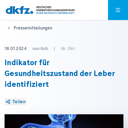
Zum
Zur
Hauptm
Hauptinhalt
Fußzeile
springen
springen
Pressemitteilungen
18.01.2024
von Koh
|
Nr. 04c
Indikator für
Gesundheitszustand der Leber
identifiziert
Teilen