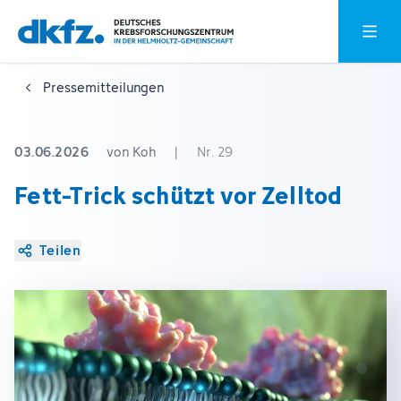
Zum
Zur
Hauptm
Hauptinhalt
Fußzeile
springen
springen
Pressemitteilungen
03.06.2026
von Koh
|
Nr. 29
Fett-Trick schützt vor Zelltod
Teilen