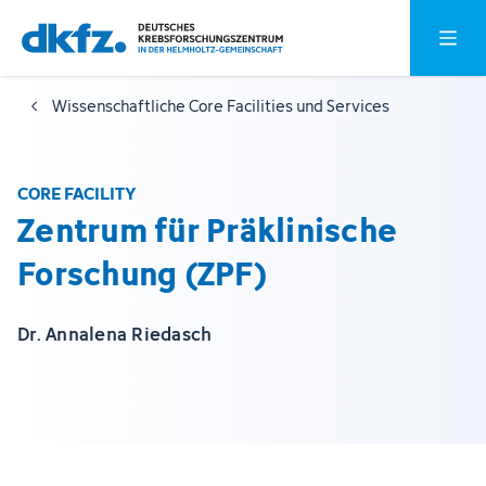
Zum
Zur
Hauptm
Hauptinhalt
Fußzeile
springen
springen
Wissenschaftliche Core Facilities und Services
CORE FACILITY
Zentrum für Präklinische
Forschung (ZPF)
Dr. Annalena Riedasch