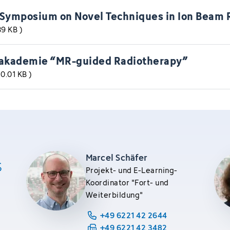
 Symposium on Novel Techniques in Ion Beam 
.39 KB
)
akademie “MR‐guided Radiotherapy”
210.01 KB
)
Marcel Schäfer
s
Projekt- und E-Learning-
Koordinator "Fort- und
Weiterbildung"
+49 6221 42 2644
+49 6221 42 3482