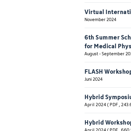
Virtual Internat
November 2024
6th Summer Scho
for Medical Phy
August - September 2
FLASH Worksho
Juni 2024
Hybrid Symposi
April 2024
(
PDF
, 243
Hybrid Workshop
April 2024
(
PDF
, 660