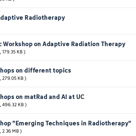
daptive Radiotherapy
ic Workshop on Adaptive Radiation Therapy
, 179.35 KB
)
hops on different topics
, 279.05 KB
)
hops on matRad and AI at UC
, 496.32 KB
)
shop "Emerging Techniques in Radiotherapy"
, 2.36 MB
)