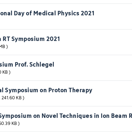
ional Day of Medical Physics 2021
in RT Symposium 2021
 MB
)
ium Prof. Schlegel
40 KB
)
al Symposium on Proton Therapy
, 241.60 KB
)
Symposium on Novel Techniques in Ion Beam 
150.39 KB
)