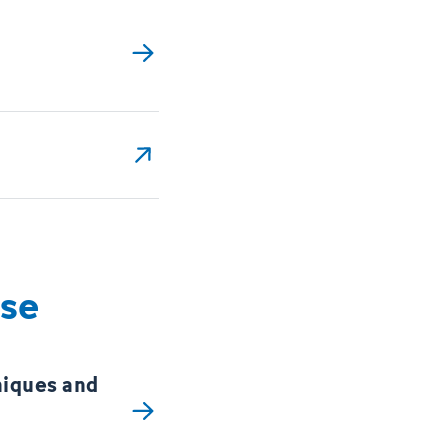
rse
niques and