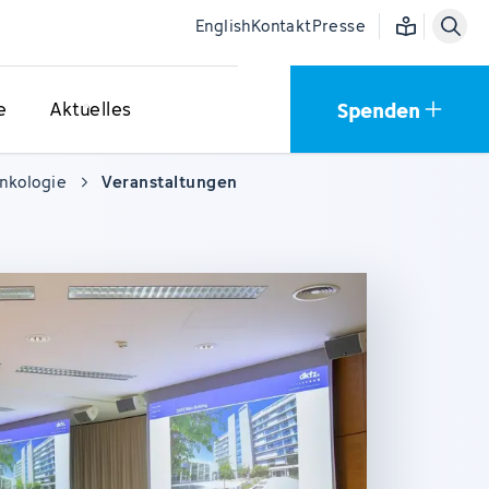
Einfache Sprac
English
Kontakt
Presse
Spenden
e
Aktuelles
onkologie
Veranstaltungen