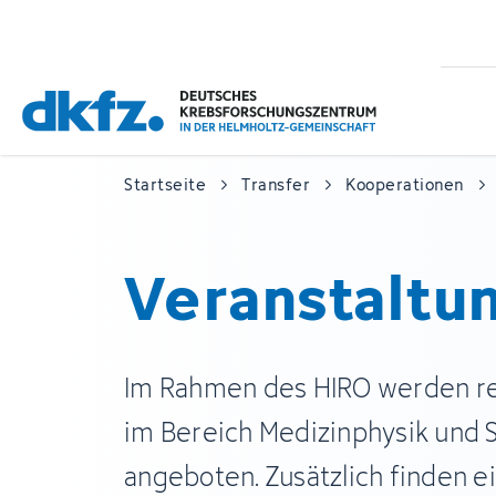
Zum
Zur
Hauptinhalt
Fußzeile
springen
springen
Startseite
Transfer
Kooperationen
Veranstaltu
Im Rahmen des HIRO werden r
im Bereich Medizinphysik und 
angeboten. Zusätzlich finden e