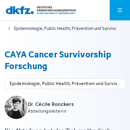
Zum
Zur
Hauptm
Hauptinhalt
Fußzeile
springen
springen
Epidemiologie, Public Health, Prävention und Survivorship
CAYA Cancer Survivorship
Forschung
Epidemiologie, Public Health, Prävention und Survivo
rship
Dr. Cécile Ronckers
Abteilungsleiterin