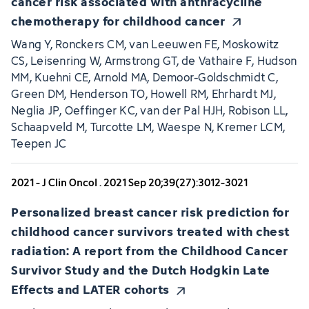
cancer risk associated with anthracycline
chemotherapy for childhood cancer
Wang Y, Ronckers CM, van Leeuwen FE, Moskowitz
CS, Leisenring W, Armstrong GT, de Vathaire F, Hudson
MM, Kuehni CE, Arnold MA, Demoor-Goldschmidt C,
Green DM, Henderson TO, Howell RM, Ehrhardt MJ,
Neglia JP, Oeffinger KC, van der Pal HJH, Robison LL,
Schaapveld M, Turcotte LM, Waespe N, Kremer LCM,
Teepen JC
2021 - J Clin Oncol . 2021 Sep 20;39(27):3012-3021
Personalized breast cancer risk prediction for
childhood cancer survivors treated with chest
radiation: A report from the Childhood Cancer
Survivor Study and the Dutch Hodgkin Late
Effects and LATER cohorts