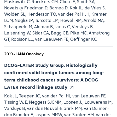
Moskowitz C, Ronckers CM, Chou JF, Smith SA,
Novetsky Friedman D, Barnea D, Kok JL, de Vries S,
Wolden SL, Henderson TO, van der Pal HJH, Kremer
LCM, Neglia JP, Turcotte LM, Howell RM, Arnold MA,
Schaapveld M, Aleman B, Janus C, Versluys B,
Leisenring W, Sklar CA, Begg CB, Pike MC, Armstrong
GT, Robison LL, van Leeuwen FE, Oeffinger KC
2019 - JAMA Oncology
DCOG-LATER Study Group. Histologically
confirmed solid benign tumors among long-
term childhood cancer survivors: A DCOG
LATER record linkage study
Kok JL, Teepen JC, van der Pal HJ, van Leeuwen FE,
Tissing WJE, Neggers SJCMM, Loonen JJ, Louwerens M,
Versluys B, van den Heuvel-Eibrink MM, van Dulmen-
den Broeder E, Jaspers MMW, van Santen HM, van der