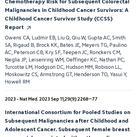
Chemotherapy Risk for Subsequent Colorectal
Malignancies in Childhood Cancer Survivors: A
Childhood Cancer Survivor Study (CCSS)
Report
Owens CA, Ludmir EB, Liu Q, Qiu W, Gupta AC, Smith
SA, Rigaud B, Brock KK, Bates JE, Meyers TG, Paulino
AC, Peterson CB, Kry SF, Teepen JC, Ronckers CM,
Neglia JP, Leisenring WM, Oeffinger KC, Nathan PC,
Turcotte LM, Hodgson DC, Hudson MM, Robison LL,
Moskowitz CS, Armstrong GT, Henderson TO, Yasui Y,
Howell RM
2023 - Nat Med. 2023 Sep 11;29(9):2268–77
International Consortium for Pooled Studies on
Subsequent Malignancies after Childhood and
Adolescent Cancer. Subsequent female breast