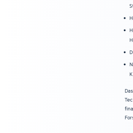
S
H
H
H
D
N
K
Das
Tec
fin
For