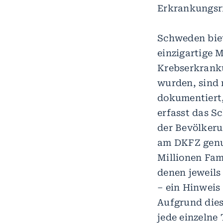
Erkrankungsri
Schweden biet
einzigartige 
Krebserkranku
wurden, sind 
dokumentiert,
erfasst das S
der Bevölker
am DKFZ genu
Millionen Fami
denen jeweils
– ein Hinweis
Aufgrund dies
jede einzelne