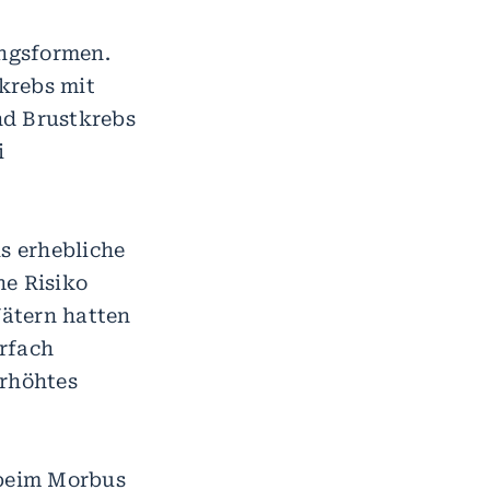
ngsformen.
krebs mit
nd Brustkrebs
i
ls erhebliche
he Risiko
ätern hatten
rfach
erhöhtes
 beim Morbus