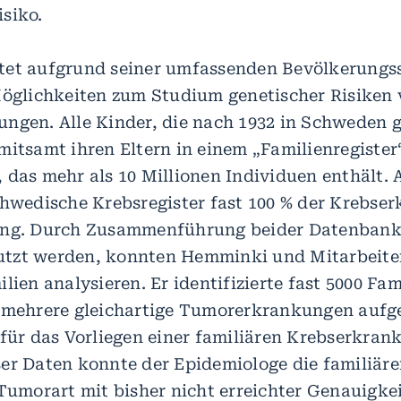
siko.
et aufgrund seiner umfassenden Bevölkerungss
Möglichkeiten zum Studium genetischer Risiken
ngen. Alle Kinder, die nach 1932 in Schweden 
mitsamt ihren Eltern in einem „Familienregister
 das mehr als 10 Millionen Individuen enthält.
chwedische Krebsregister fast 100 % der Krebse
ung. Durch Zusammenführung beider Datenbank
tzt werden, konnten Hemminki und Mitarbeiter
lien analysieren. Er identifizierte fast 5000 Fam
 mehrere gleichartige Tumorerkrankungen aufg
 für das Vorliegen einer familiären Krebserkran
er Daten konnte der Epidemiologe die familiäre
 Tumorart mit bisher nicht erreichter Genauigke