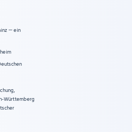
ainz – ein
nheim
Deutschen
schung,
en-Württemberg
utscher