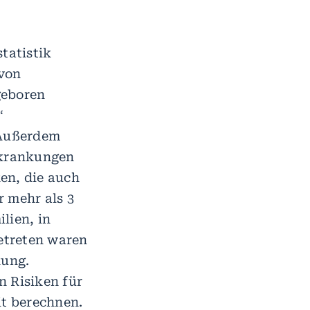
tatistik
 von
geboren
“
 Außerdem
rkrankungen
en, die auch
 mehr als 3
ilien, in
etreten waren
kung.
n Risiken für
it berechnen.