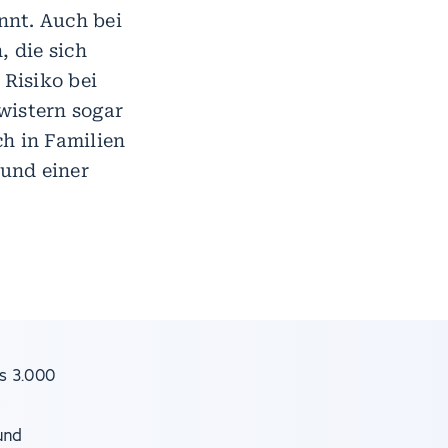
nnt. Auch bei
 die sich
 Risiko bei
wistern sogar
h in Familien
und einer
s 3.000
e
und