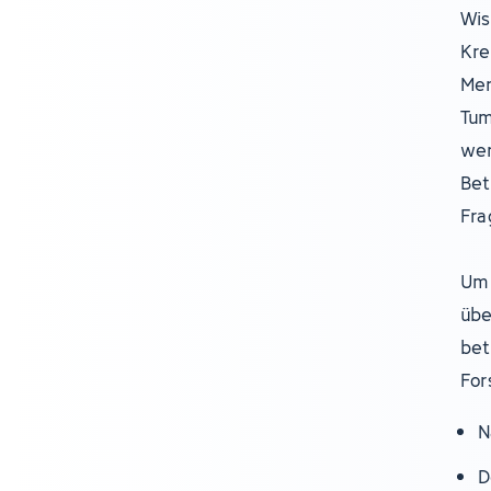
Wis
Kre
Men
Tum
wer
Bet
Fra
Um 
übe
bet
For
N
D