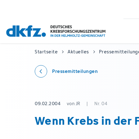
Zum
Zur
Hauptinhalt
Fußzeile
springen
springen
Startseite
Aktuelles
Pressemitteilung
Pressemitteilungen
09.02.2004
von JR
|
Nr. 04
Wenn Krebs in der F