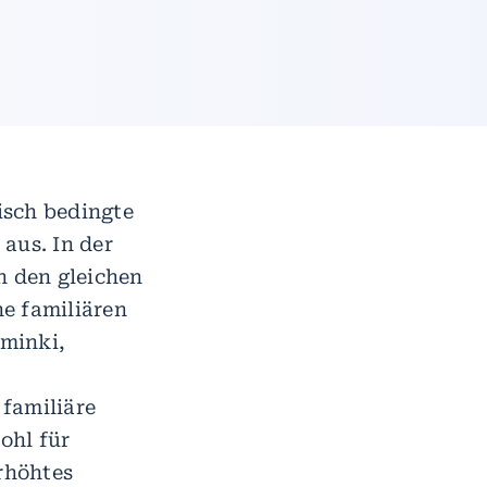
isch bedingte
aus. In der
n den gleichen
e familiären
minki,
familiäre
ohl für
rhöhtes