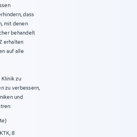
assen
erhindern, dass
, mit denen
icher behandelt
Z erhalten
en auf alle
Klinik zu
en zu verbessern,
iniken und
tren:
te)
KTK, 8