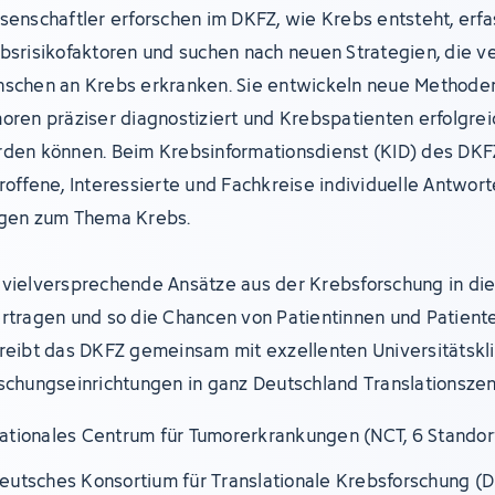
senschaftler erforschen im DKFZ, wie Krebs entsteht, erf
bsrisikofaktoren und suchen nach neuen Strategien, die v
schen an Krebs erkranken. Sie entwickeln neue Methoden
oren präziser diagnostiziert und Krebspatienten erfolgre
den können. Beim Krebsinformationsdienst (KID) des DKF
roffene, Interessierte und Fachkreise individuelle Antwort
gen zum Thema Krebs.
vielversprechende Ansätze aus der Krebsforschung in die 
rtragen und so die Chancen von Patientinnen und Patient
reibt das DKFZ gemeinsam mit exzellenten Universitätskl
schungseinrichtungen in ganz Deutschland Translationszen
ationales Centrum für Tumorerkrankungen (NCT, 6 Standor
eutsches Konsortium für Translationale Krebsforschung (D