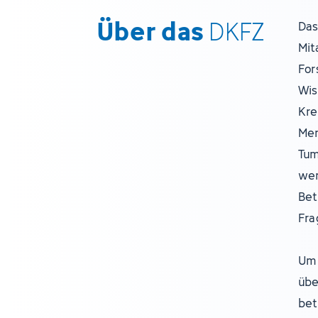
Über das
DKFZ
Das
Mit
For
Wis
Kre
Men
Tum
wer
Bet
Fra
Um 
übe
bet