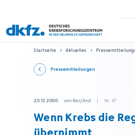
Zum
Zur
Hauptinhalt
Fußzeile
springen
springen
Startseite
Aktuelles
Pressemitteilung
Pressemitteilungen
20.12.2000
von Bec/And
|
Nr. 47
Wenn Krebs die Re
übernimmt