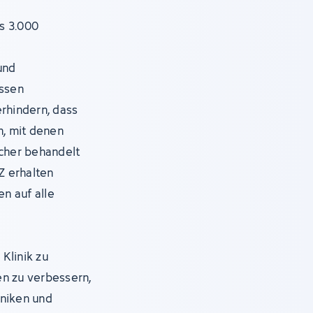
s 3.000
e
und
assen
erhindern, dass
, mit denen
icher behandelt
Z erhalten
en auf alle
Klinik zu
en zu verbessern,
iniken und