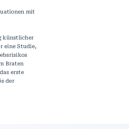
uationen mit
g künstlicher
 eine Studie,
rebsrisikos
im Braten
das erste
ös der