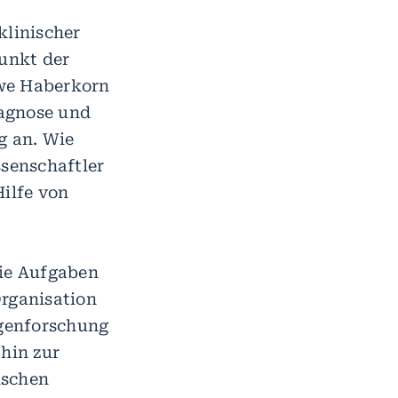
linischer
unkt der
Uwe Haberkorn
iagnose und
g an. Wie
ssenschaftler
Hilfe von
die Aufgaben
Organisation
agenforschung
hin zur
ischen