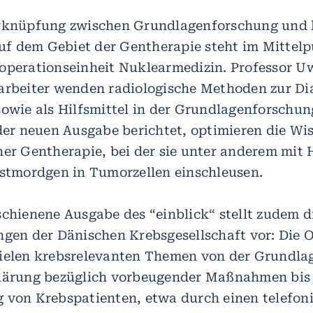
erknüpfung zwischen Grundlagenforschung und k
 dem Gebiet der Gentherapie steht im Mittelp
operationseinheit Nuklearmedizin. Professor 
arbeiter wenden radiologische Methoden zur D
sowie als Hilfsmittel in der Grundlagenforschun
 der neuen Ausgabe berichtet, optimieren die Wi
ner Gentherapie, bei der sie unter anderem mit 
bstmordgen in Tumorzellen einschleusen.
schienene Ausgabe des “einblick“ stellt zudem 
ngen der Dänischen Krebsgesellschaft vor: Die 
vielen krebsrelevanten Themen von der Grundl
lärung bezüglich vorbeugender Maßnahmen bis 
 von Krebspatienten, etwa durch einen telefon