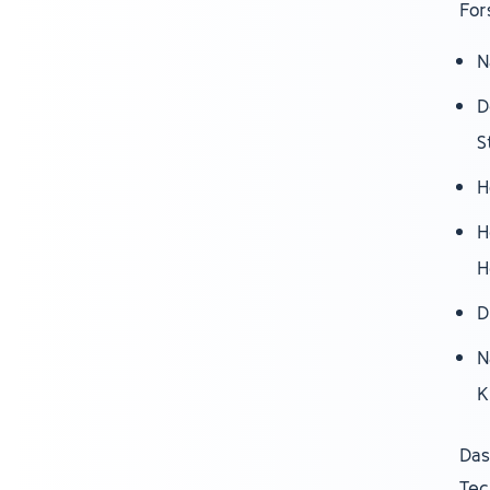
For
N
D
S
H
H
H
D
N
K
Das
Tec