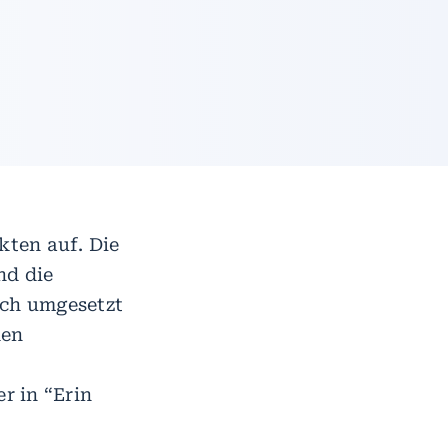
kten auf. Die
nd die
sch umgesetzt
den
r in “Erin