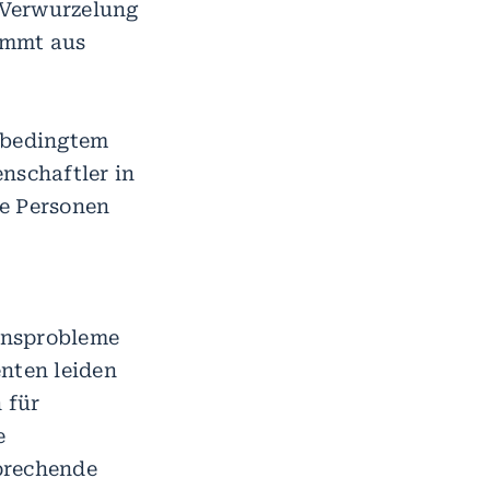
e Verwurzelung
tammt aus
h bedingtem
nschaftler in
te Personen
onsprobleme
enten leiden
 für
e
prechende