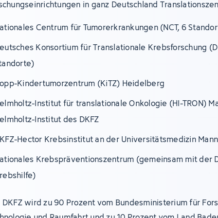
schungseinrichtungen in ganz Deutschland Translationszen
ationales Centrum für Tumorerkrankungen (NCT, 6 Standor
eutsches Konsortium für Translationale Krebsforschung (D
tandorte)
opp-Kindertumorzentrum (KiTZ) Heidelberg
elmholtz-Institut für translationale Onkologie (HI-TRON) M
elmholtz-Institut des DKFZ
KFZ-Hector Krebsinstitut an der Universitätsmedizin Man
ationales Krebspräventionszentrum (gemeinsam mit der 
rebshilfe)
 DKFZ wird zu 90 Prozent vom Bundesministerium für For
hnologie und Raumfahrt und zu 10 Prozent vom Land Bad