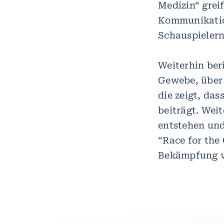
Medizin“ grei
Kommunikatio
Schauspielern
Weiterhin ber
Gewebe, über 
die zeigt, das
beiträgt. Wei
entstehen und
“Race for the 
Bekämpfung v