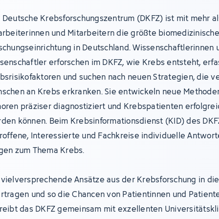
 Deutsche Krebsforschungszentrum (DKFZ) ist mit mehr al
arbeiterinnen und Mitarbeitern die größte biomedizinisch
schungseinrichtung in Deutschland. Wissenschaftlerinnen 
senschaftler erforschen im DKFZ, wie Krebs entsteht, erf
bsrisikofaktoren und suchen nach neuen Strategien, die v
schen an Krebs erkranken. Sie entwickeln neue Methoden
oren präziser diagnostiziert und Krebspatienten erfolgre
den können. Beim Krebsinformationsdienst (KID) des DKF
roffene, Interessierte und Fachkreise individuelle Antwort
gen zum Thema Krebs.
vielversprechende Ansätze aus der Krebsforschung in die 
rtragen und so die Chancen von Patientinnen und Patient
reibt das DKFZ gemeinsam mit exzellenten Universitätskl