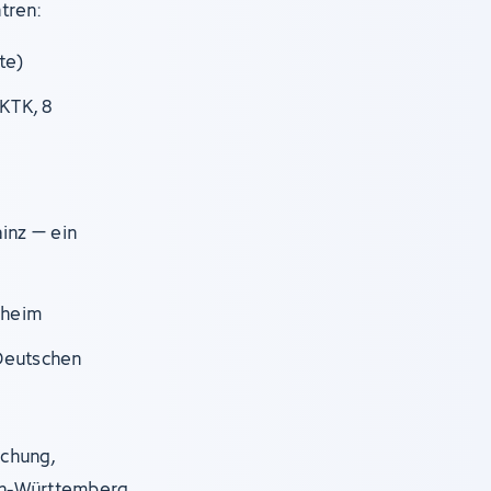
tren:
te)
KTK, 8
ainz – ein
nheim
Deutschen
schung,
en-Württemberg