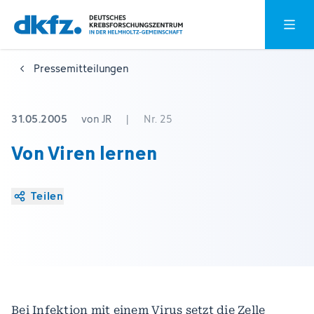
Zum
Zur
Hauptm
Hauptinhalt
Fußzeile
springen
springen
Pressemitteilungen
31.05.2005
von JR
|
Nr. 25
Von Viren lernen
Teilen
Bei Infektion mit einem Virus setzt die Zelle