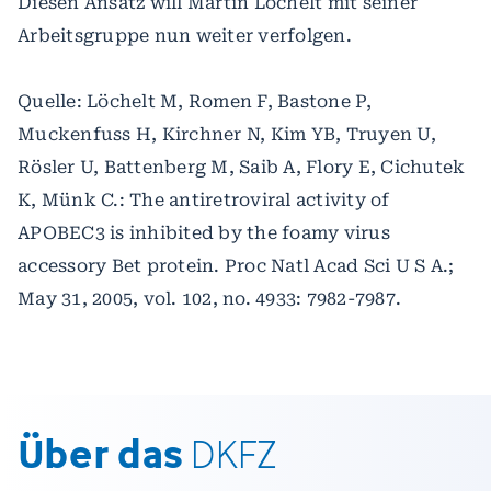
Diesen Ansatz will Martin Löchelt mit seiner
Arbeitsgruppe nun weiter verfolgen.
Quelle: Löchelt M, Romen F, Bastone P,
Muckenfuss H, Kirchner N, Kim YB, Truyen U,
Rösler U, Battenberg M, Saib A, Flory E, Cichutek
K, Münk C.: The antiretroviral activity of
APOBEC3 is inhibited by the foamy virus
accessory Bet protein. Proc Natl Acad Sci U S A.;
May 31, 2005, vol. 102, no. 4933: 7982-7987.
Über das
DKFZ