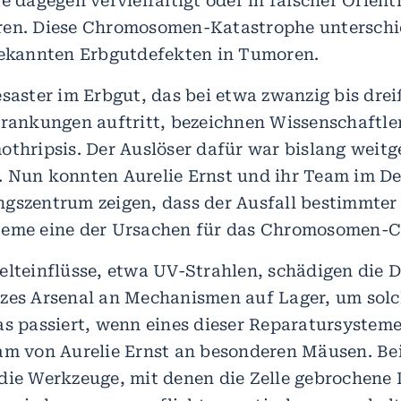
e dagegen vervielfältigt oder in falscher Orient
ren. Diese Chromosomen-Katastrophe unterschi
bekannten Erbgutdefekten in Tumoren.
esaster im Erbgut, das bei etwa zwanzig bis drei
krankungen auftritt, bezeichnen Wissenschaftle
othripsis. Der Auslöser dafür war bislang weit
 Nun konnten Aurelie Ernst und ihr Team im D
gszentrum zeigen, dass der Ausfall bestimmter
eme eine der Ursachen für das Chromosomen-Ch
elteinflüsse, etwa UV-Strahlen, schädigen die D
zes Arsenal an Mechanismen auf Lager, um solc
as passiert, wenn eines dieser Reparatursysteme
am von Aurelie Ernst an besonderen Mäusen. Bei
die Werkzeuge, mit denen die Zelle gebrochene