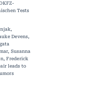
 DKFZ-
nischen Tests
njak,
rauke Devens,
gata
umar, Susanna
n, Frederick
air leads to
tumors