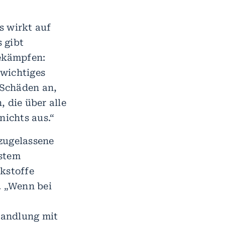
 wirkt auf
s gibt
bekämpfen:
 wichtiges
-Schäden an,
 die über alle
ichts aus.“
zugelassene
ystem
rkstoffe
. „Wenn bei
handlung mit