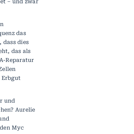
et – und zwar
en
quenz das
 dass dies
ht, das als
NA-Reparatur
Zellen
m Erbgut
r und
hen? Aurelie
 und
rnden Myc