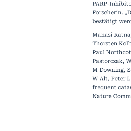
PARP-Inhibito
Forscherin. „
bestätigt wer
Manasi Ratnap
Thorsten Kolb
Paul Northcot
Pastorczak, W
M Downing, St
W Alt, Peter L
frequent cata
Nature Commun