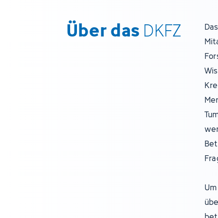
Über das
DKFZ
Das
Mit
For
Wis
Kre
Men
Tum
wer
Bet
Fra
Um 
übe
bet