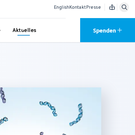
Einfache Sprac
English
Kontakt
Presse
Spenden
e
Aktuelles