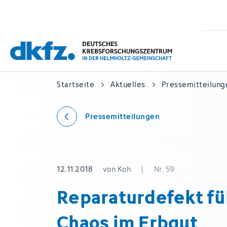
Zum
Zur
Hauptinhalt
Fußzeile
springen
springen
Startseite
Aktuelles
Pressemitteilung
Pressemitteilungen
12.11.2018
von Koh
|
Nr. 59
Reparaturdefekt fü
Chaos im Erbgut