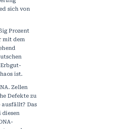
ierung
ed sich von
ßig Prozent
r mit dem
gehend
eutschen
 Erbgut-
aos ist.
NA. Zellen
he Defekte zu
 ausfällt? Das
 diesen
 DNA-