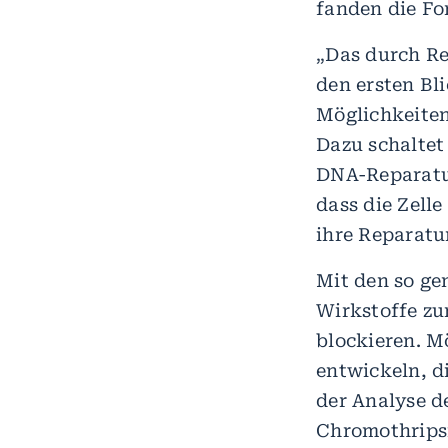
fanden die Fo
„Das durch R
den ersten Bli
Möglichkeiten
Dazu schaltet
DNA-Reparatur
dass die Zell
ihre Reparatu
Mit den so ge
Wirkstoffe zu
blockieren. M
entwickeln, 
der Analyse d
Chromothripsi