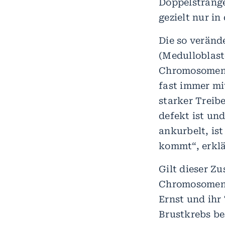
Doppelstränge
gezielt nur in
Die so veränd
(Medulloblast
Chromosomen-C
fast immer mi
starker Treib
defekt ist un
ankurbelt, is
kommt“, erklä
Gilt dieser 
Chromosomen-
Ernst und ih
Brustkrebs be