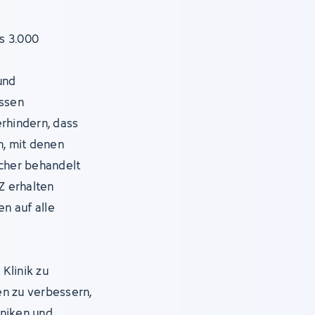
s 3.000
e
und
assen
erhindern, dass
, mit denen
icher behandelt
Z erhalten
en auf alle
Klinik zu
en zu verbessern,
iniken und