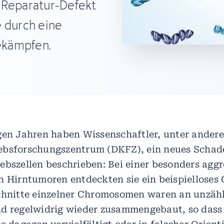
 Reparatur-Defekt
e durch eine
ekämpfen.
gen Jahren haben Wissenschaftler, unter ander
ebsforschungszentrum (DKFZ), ein neues Schad
ebszellen beschrieben: Bei einer besonders aggr
n Hirntumoren entdeckten sie ein beispielloses
chnitte einzelner Chromosomen waren an unzähl
d regelwidrig wieder zusammengebaut, so dass 