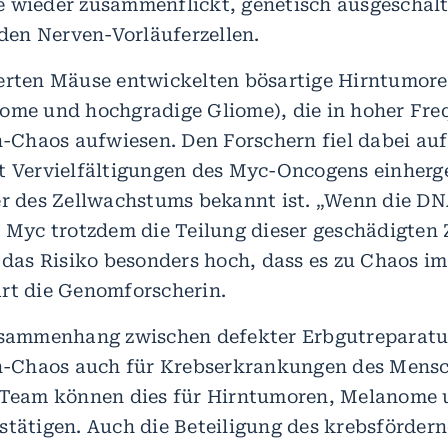
 wieder zusammenflickt, genetisch ausgeschalt
 den Nerven-Vorläuferzellen.
erten Mäuse entwickelten bösartige Hirntumor
ome und hochgradige Gliome), die in hoher Fre
haos aufwiesen. Den Forschern fiel dabei auf,
t Vervielfältigungen des Myc-Oncogens einherge
er des Zellwachstums bekannt ist. „Wenn die D
d Myc trotzdem die Teilung dieser geschädigten 
t das Risiko besonders hoch, dass es zu Chaos i
rt die Genomforscherin.
Zusammenhang zwischen defekter Erbgutreparatu
Chaos auch für Krebserkrankungen des Mensc
r Team können dies für Hirntumoren, Melanome
stätigen. Auch die Beteiligung des krebsförde