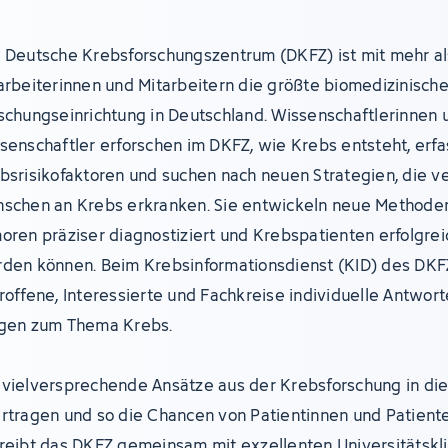
 Deutsche Krebsforschungszentrum (DKFZ) ist mit mehr al
arbeiterinnen und Mitarbeitern die größte biomedizinisch
schungseinrichtung in Deutschland. Wissenschaftlerinnen 
senschaftler erforschen im DKFZ, wie Krebs entsteht, erf
bsrisikofaktoren und suchen nach neuen Strategien, die v
schen an Krebs erkranken. Sie entwickeln neue Methoden
oren präziser diagnostiziert und Krebspatienten erfolgre
den können. Beim Krebsinformationsdienst (KID) des DKF
roffene, Interessierte und Fachkreise individuelle Antwort
gen zum Thema Krebs.
vielversprechende Ansätze aus der Krebsforschung in die 
rtragen und so die Chancen von Patientinnen und Patient
reibt das DKFZ gemeinsam mit exzellenten Universitätskl