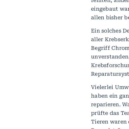
fehlten, ander
eingebaut wa
allen bisher 
Ein solches D
aller Krebser
Begriff Chrom
unverstanden.
Krebsforschun
Reparatursyst
Vielerlei Umw
haben ein gan
reparieren. W
prüfte das Te
Tieren waren 