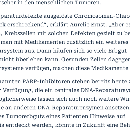
rscher in den menschlichen Tumoren.
eparaturdefekte ausgelöste Chromosomen-Chaos
ck erschreckend“, erklärt Aurelie Ernst. „Aber e
, Krebszellen mit solchen Defekten gezielt zu 
 man mit Medikamenten zusätzlich ein weiteres
system aus. Dann häufen sich so viele Erbgut
e nicht überleben kann. Gesunden Zellen dagegen,
rsysteme verfügen, machen diese Medikamente n
nannten PARP-Inhibitoren stehen bereits heute 
r Verfügung, die ein zentrales DNA-Reparaturs
öglicherweise lassen sich auch noch weitere Wi
die an anderen DNA-Reparaturenzymen ansetzen
es Tumorerbguts eines Patienten Hinweise auf
s entdeckt werden, könnte in Zukunft eine Be