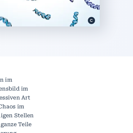
en im
ensbild im
essiven Art
 Chaos im
igen Stellen
ganze Teile