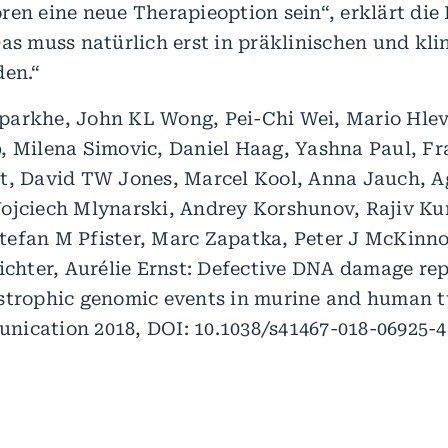
ren eine neue Therapieoption sein“, erklärt die
Das muss natürlich erst in präklinischen und kli
den.“
arkhe, John KL Wong, Pei-Chi Wei, Mario Hlev
, Milena Simovic, Daniel Haag, Yashna Paul, F
t, David TW Jones, Marcel Kool, Anna Jauch, A
ojciech Mlynarski, Andrey Korshunov, Rajiv K
efan M Pfister, Marc Zapatka, Peter J McKinno
ichter, Aurélie Ernst: Defective DNA damage rep
strophic genomic events in murine and human 
ication 2018, DOI: 10.1038/s41467-018-06925-4