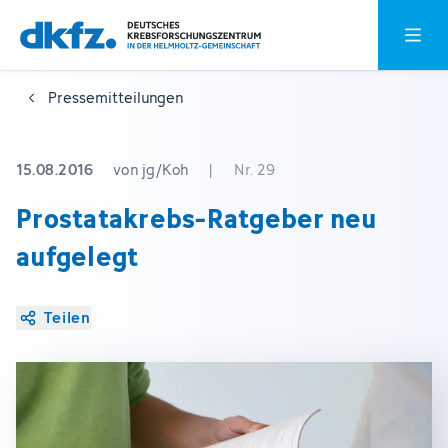
Zum
Zur
Hauptm
Hauptinhalt
Fußzeile
springen
springen
Pressemitteilungen
15.08.2016
von jg/Koh
|
Nr. 29
Prostatakrebs-Ratgeber neu
aufgelegt
Teilen