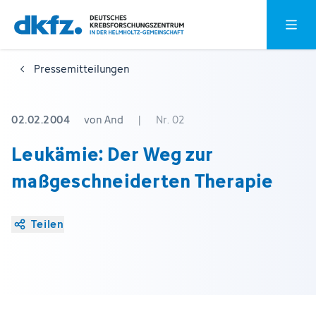
Zum
Zur
Hauptm
Hauptinhalt
Fußzeile
springen
springen
Pressemitteilungen
02.02.2004
von And
|
Nr. 02
Leukämie: Der Weg zur
maßgeschneiderten Therapie
Teilen