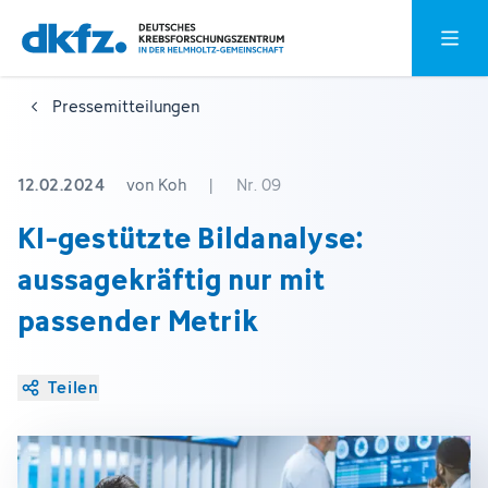
Zum
Zur
Hauptm
Hauptinhalt
Fußzeile
springen
springen
Pressemitteilungen
12.02.2024
von Koh
|
Nr. 09
KI-gestützte Bildanalyse:
aussagekräftig nur mit
passender Metrik
Teilen