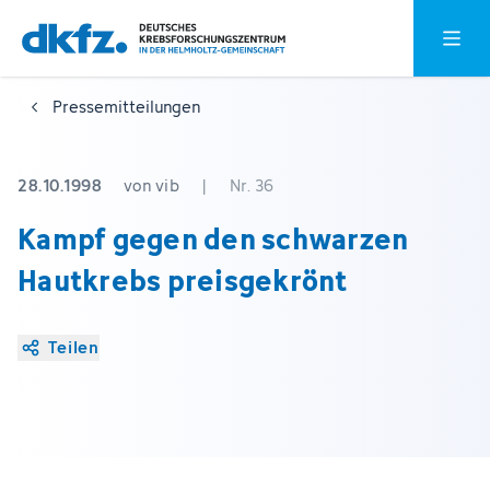
Zum
Zur
Hauptm
Hauptinhalt
Fußzeile
springen
springen
Pressemitteilungen
28.10.1998
von vib
|
Nr. 36
Kampf gegen den schwarzen
Hautkrebs preisgekrönt
Teilen