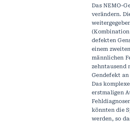
Das NEMO-Gen
verändern. Di
weitergegeben
(Kombination 
defekten Gen
einem zweiten
männlichen Fe
zehntausend 
Gendefekt an
Das komplexe 
erstmaligen A
Fehldiagnosen
könnten die S
werden, so das