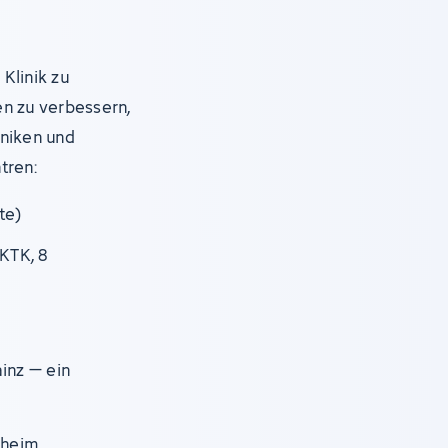
Klinik zu
en zu verbessern,
iniken und
tren:
te)
KTK, 8
ainz – ein
nheim