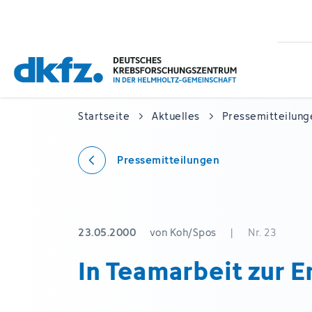
Zum
Zur
Hauptinhalt
Fußzeile
springen
springen
Startseite
Aktuelles
Pressemitteilung
Pressemitteilungen
23.05.2000
von Koh/Spos
|
Nr. 23
In Teamarbeit zur E