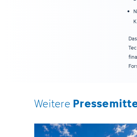
N
K
Das
Tec
fin
For
Pressemitt
Weitere