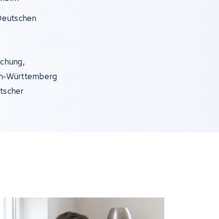
Deutschen
schung,
en-Württemberg
utscher