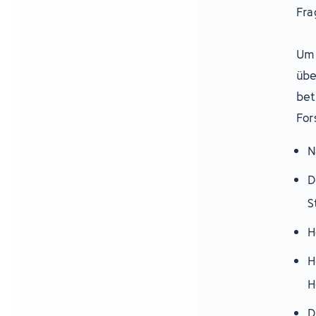
Fra
Um 
übe
bet
For
N
D
S
H
H
H
D