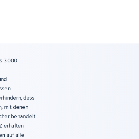
s 3.000
e
und
assen
erhindern, dass
, mit denen
icher behandelt
Z erhalten
en auf alle