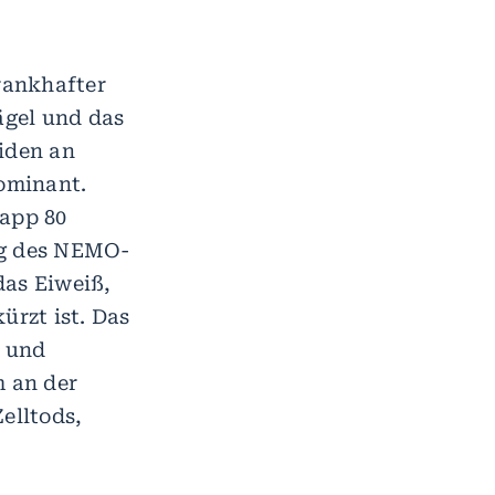
krankhafter
ägel und das
eiden an
dominant.
napp 80
ng des NEMO-
das Eiweiß,
rzt ist. Das
n und
m an der
elltods,