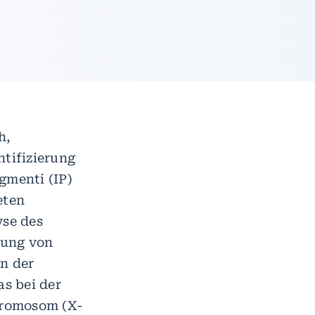
h,
ntifizierung
gmenti (IP)
eten
se des
tung von
n der
s bei der
hromosom (X-