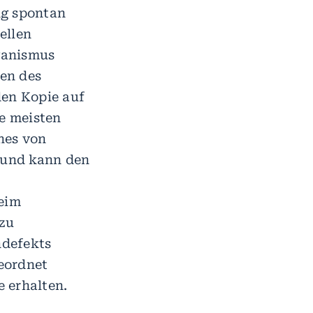
g spontan
ellen
ganismus
en des
en Kopie auf
e meisten
nes von
 und kann den
beim
 zu
ndefekts
eordnet
e erhalten.