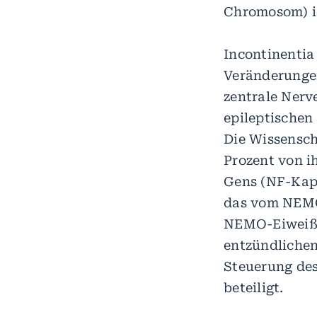
Chromosom) id
Incontinentia
Veränderungen
zentrale Nerv
epileptischen
Die Wissensch
Prozent von i
Gens (NF-Kapp
das vom NEMO-
NEMO-Eiweiß 
entzündlichen
Steuerung des
beteiligt.