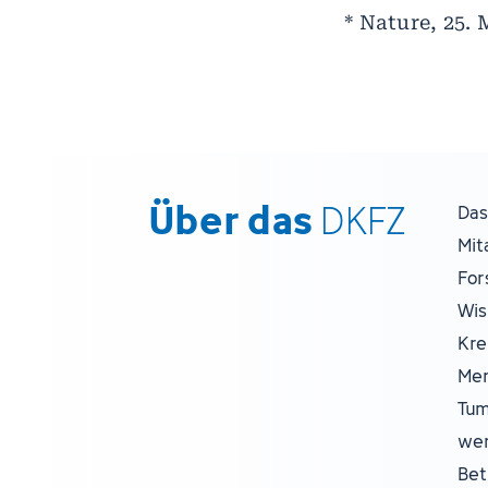
* Nature, 25. 
Über das
DKFZ
Das
Mit
For
Wis
Kre
Men
Tum
wer
Bet