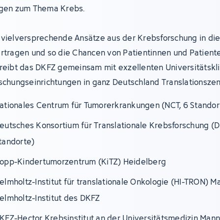
gen zum Thema Krebs.
vielversprechende Ansätze aus der Krebsforschung in die 
rtragen und so die Chancen von Patientinnen und Patient
reibt das DKFZ gemeinsam mit exzellenten Universitätskl
schungseinrichtungen in ganz Deutschland Translationszen
ationales Centrum für Tumorerkrankungen (NCT, 6 Standor
eutsches Konsortium für Translationale Krebsforschung (D
tandorte)
opp-Kindertumorzentrum (KiTZ) Heidelberg
elmholtz-Institut für translationale Onkologie (HI-TRON) M
elmholtz-Institut des DKFZ
KFZ-Hector Krebsinstitut an der Universitätsmedizin Man