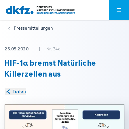
Zum
Zur
Hauptm
Hauptinhalt
Fußzeile
springen
springen
Pressemitteilungen
25.05.2020
|
Nr. 34c
HIF-1α bremst Natürliche
Killerzellen aus
Teilen