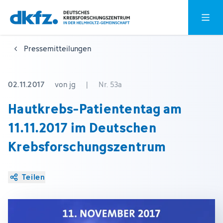
Zum
Zur
Hauptm
Hauptinhalt
Fußzeile
springen
springen
Pressemitteilungen
02.11.2017
von jg
|
Nr. 53a
Hautkrebs-Patiententag am
11.11.2017 im Deutschen
Krebsforschungszentrum
Teilen