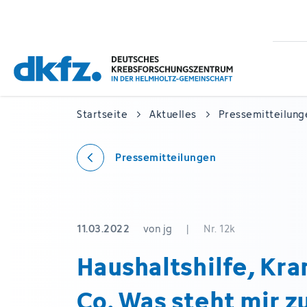
Zum
Zur
Hauptinhalt
Fußzeile
springen
springen
Startseite
Aktuelles
Pressemitteilung
Pressemitteilungen
11.03.2022
von jg
|
Nr. 12k
Haushaltshilfe, Kr
Co. Was steht mir z