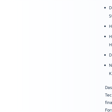
D
S
H
H
H
D
N
K
Das
Tec
fin
For