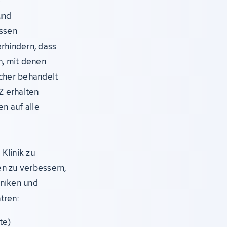
e
und
assen
erhindern, dass
, mit denen
icher behandelt
Z erhalten
en auf alle
Klinik zu
en zu verbessern,
iniken und
tren:
te)