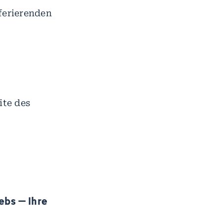
ferierenden
ite des
ebs – Ihre