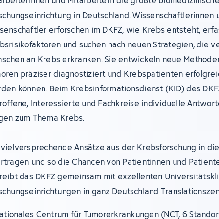
arbeiterinnen und Mitarbeitern die größte biomedizinisch
schungseinrichtung in Deutschland. Wissenschaftlerinnen 
senschaftler erforschen im DKFZ, wie Krebs entsteht, erf
bsrisikofaktoren und suchen nach neuen Strategien, die v
schen an Krebs erkranken. Sie entwickeln neue Methoden
oren präziser diagnostiziert und Krebspatienten erfolgre
den können. Beim Krebsinformationsdienst (KID) des DKF
roffene, Interessierte und Fachkreise individuelle Antwort
gen zum Thema Krebs.
vielversprechende Ansätze aus der Krebsforschung in die 
rtragen und so die Chancen von Patientinnen und Patient
reibt das DKFZ gemeinsam mit exzellenten Universitätskl
schungseinrichtungen in ganz Deutschland Translationszen
ationales Centrum für Tumorerkrankungen (NCT, 6 Standor