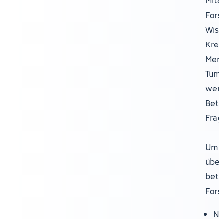
Mit
For
Wis
Kre
Men
Tum
wer
Bet
Fra
Um 
übe
bet
For
N