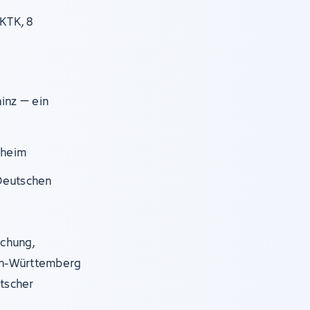
KTK, 8
ainz – ein
nheim
Deutschen
schung,
en-Württemberg
utscher