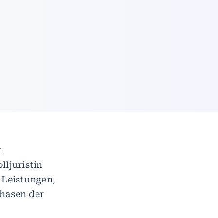
r
ljuristin
 Leistungen,
Phasen der