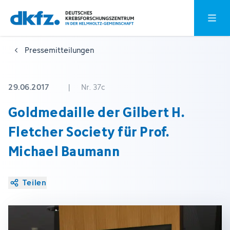
Zum
Zur
Hauptm
Hauptinhalt
Fußzeile
springen
springen
Pressemitteilungen
29.06.2017
|
Nr. 37c
Goldmedaille der Gilbert H.
Fletcher Society für Prof.
Michael Baumann
Teilen