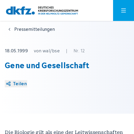
Zum
Zur
Hauptm
Hauptinhalt
Fußzeile
springen
springen
Pressemitteilungen
18.05.1999
von wal/bse
|
Nr. 12
Gene und Gesellschaft
Teilen
Die Biologie gilt als eine der Leitwissenschaften