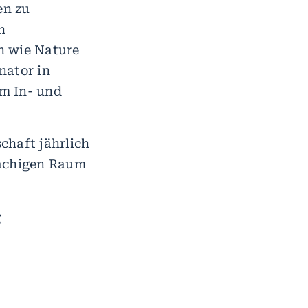
en zu
n
n wie Nature
nator in
m In- und
chaft jährlich
rachigen Raum
g