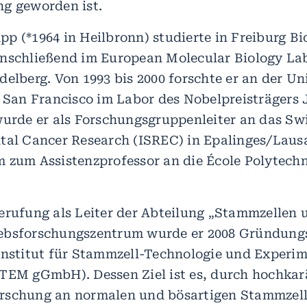
g geworden ist.
p (*1964 in Heilbronn) studierte in Freiburg Bi
nschließend im European Molecular Biology La
elberg. Von 1993 bis 2000 forschte er an der Un
n San Francisco im Labor des Nobelpreisträgers 
wurde er als Forschungsgruppenleiter an das Swi
tal Cancer Research (ISREC) in Epalinges/Laus
 zum Assistenzprofessor an die École Polytech
erufung als Leiter der Abteilung „Stammzellen 
ebsforschungszentrum wurde er 2008 Gründungs
Institut für Stammzell-Technologie und Experim
TEM gGmbH). Dessen Ziel ist es, durch hochkar
rschung an normalen und bösartigen Stammzel