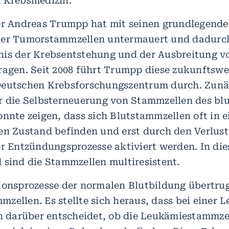
 Krebsmedizin.
er Andreas Trumpp hat mit seinen grundlegende
der Tumorstammzellen untermauert und dadurch
is der Krebsentstehung und der Ausbreitung v
ragen. Seit 2008 führt Trumpp diese zukunftsw
Deutschen Krebsforschungszentrum durch. Zunä
r die Selbsterneuerung von Stammzellen des bl
onnte zeigen, dass sich Blutstammzellen oft in 
en Zustand befinden und erst durch den Verlust
er Entzündungsprozesse aktiviert werden. In di
 sind die Stammzellen multiresistent.
ionsprozesse der normalen Blutbildung übertr
zellen. Es stellte sich heraus, dass bei einer 
darüber entscheidet, ob die Leukämiestammze