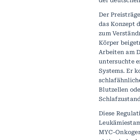
der deutschen
Der Preisträg
das Konzept 
zum Verständn
Körper beiget
Arbeiten am 
untersuchte e
Systems. Er k
schlafähnlich
Blutzellen od
Schlafzustand
Diese Regulat
Leukämiestamm
MYC-Onkogen 