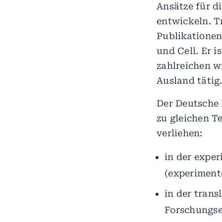
Ansätze für d
entwickeln. T
Publikationen
und Cell. Er i
zahlreichen w
Ausland tätig
Der Deutsche 
zu gleichen T
verliehen:
in der expe
(experimente
in der trans
Forschungser