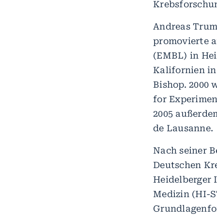
Krebsforschun
Andreas Trump
promovierte a
(EMBL) in Heid
Kalifornien i
Bishop. 2000 
for Experimen
2005 außerdem
de Lausanne.
Nach seiner B
Deutschen Kr
Heidelberger 
Medizin (HI-S
Grundlagenfo