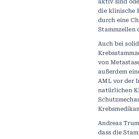
aktiv sind ode
die klinische 
durch eine C
Stammzellen d
Auch bei soli
Krebsstammzel
von Metastase
außerdem eine
AML vor der I
natürlichen K
Schutzmechani
Krebsmedikam
Andreas Trump
dass die Stam