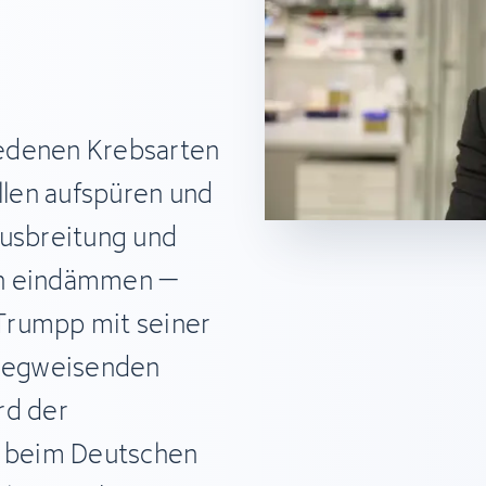
edenen Krebsarten
ellen aufspüren und
Ausbreitung und
en eindämmen –
 Trumpp mit seiner
 wegweisenden
rd der
r beim Deutschen