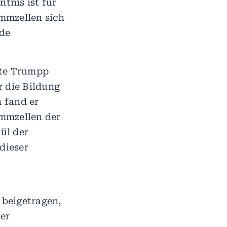
tnis ist für
ammzellen sich
de
nte Trumpp
r die Bildung
 fand er
mmzellen der
ül der
dieser
 beigetragen,
er