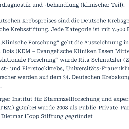
diagnostik und -behandlung (klinischer Teil).
eutschen Krebspreises sind die Deutsche Krebsge
he Krebsstiftung. Jede Kategorie ist mit 7.500 E
 „Klinische Forschung“ geht die Auszeichnung i
 Bois (KEM – Evangelische Kliniken Essen Mit
slationale Forschung“ wurde Rita Schmutzler (
ust- und Eierstockkrebs, Universitäts-Frauenkli
orscher werden auf dem 34. Deutschen Krebskong
.
rger Institut für Stammzellforschung und exper
STEM) gGmbH wurde 2008 als Public-Private-Pa
 Dietmar Hopp Stiftung gegründet