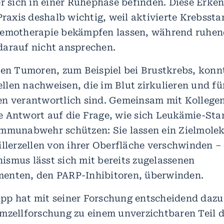
r sich in einer Ruhephase befinden. Diese Erkenn
Praxis deshalb wichtig, weil aktivierte Krebsst
hemotherapie bekämpfen lassen, während ruhen
arauf nicht ansprechen.
den Tumoren, zum Beispiel bei Brustkrebs, kon
len nachweisen, die im Blut zirkulieren und fü
n verantwortlich sind. Gemeinsam mit Kollegen
 Antwort auf die Frage, wie sich Leukämie-Sta
mmunabwehr schützen: Sie lassen ein Zielmolek
illerzellen von ihrer Oberfläche verschwinden – 
smus lässt sich mit bereits zugelassenen
enten, den PARP-Inhibitoren, überwinden.
p hat mit seiner Forschung entscheidend dazu
mzellforschung zu einem unverzichtbaren Teil d