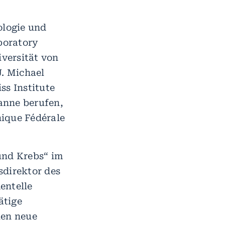
ologie und
boratory
iversität von
J. Michael
ss Institute
anne berufen,
nique Fédérale
und Krebs“ im
direktor des
entelle
ätige
len neue