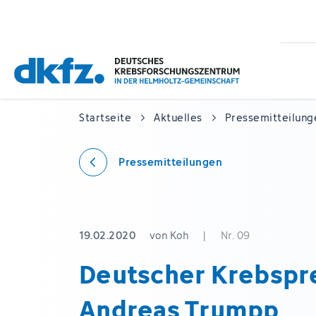
Zum
Zur
Hauptinhalt
Fußzeile
springen
springen
Startseite
Aktuelles
Pressemitteilung
Pressemitteilungen
19.02.2020
von Koh
|
Nr. 09
Deutscher Krebspre
Andreas Trumpp