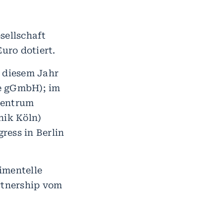
sellschaft
uro dotiert.
n diesem Jahr
te gGmbH); im
Zentrum
nik Köln)
ress in Berlin
imentelle
rtnership vom