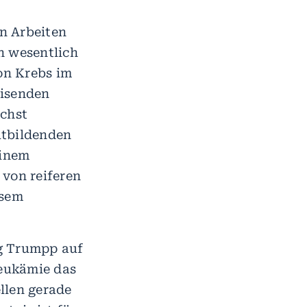
n Arbeiten
 wesentlich
on Krebs im
eisenden
chst
utbildenden
einem
 von reiferen
esem
ug Trumpp auf
Leukämie das
llen gerade