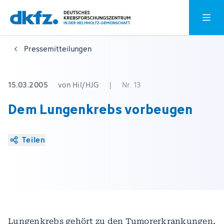
Zum
Zur
Hauptm
Hauptinhalt
Fußzeile
springen
springen
Pressemitteilungen
15.03.2005
von Hil/HJG
|
Nr. 13
Dem Lungenkrebs vorbeugen
Teilen
Lungenkrebs gehört zu den Tumorerkrankungen,