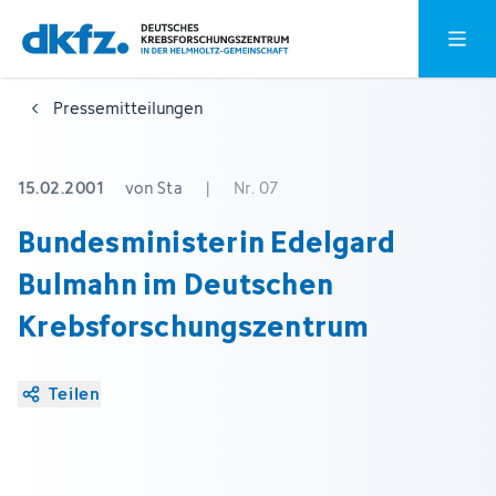
Zum
Zur
Hauptm
Hauptinhalt
Fußzeile
springen
springen
Pressemitteilungen
15.02.2001
von Sta
|
Nr. 07
Bundesministerin Edelgard
Bulmahn im Deutschen
Krebsforschungszentrum
Teilen