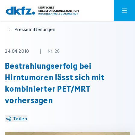
Zum
Zur
Hauptm
Hauptinhalt
Fußzeile
springen
springen
Pressemitteilungen
24.04.2018
|
Nr. 26
Bestrahlungserfolg bei
Hirntumoren lässt sich mit
kombinierter PET/MRT
vorhersagen
Teilen