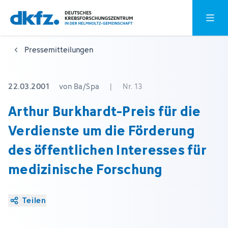
Zum
Zur
Hauptm
Hauptinhalt
Fußzeile
springen
springen
Pressemitteilungen
22.03.2001
von Ba/Spa
|
Nr. 13
Arthur Burkhardt-Preis für die
Verdienste um die Förderung
des öffentlichen Interesses für
medizinische Forschung
Teilen