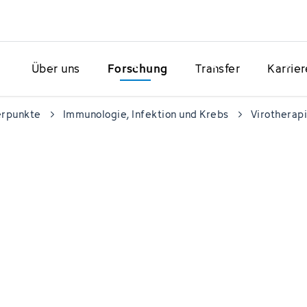
Über uns
Forschung
Transfer
Karrier
erpunkte
Immunologie, Infektion und Krebs
Virotherap