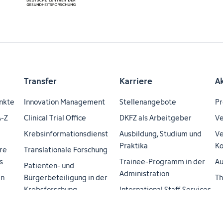
Transfer
Karriere
A
nkte
Innovation Management
Stellenangebote
Pr
A-Z
Clinical Trial Office
DKFZ als Arbeitgeber
Ve
Krebsinformationsdienst
Ausbildung, Studium und
Ve
Praktika
Ko
re
Translationale Forschung
s
Trainee-Programm in der
Au
Patienten- und
Administration
en
Bürgerbeteiligung in der
Th
Krebsforschung
International Staff Services
ei
H3 Health Hub - A
Career Service
Ma
Helmholtz-Transfer
DKFZ Cancer Research
Do