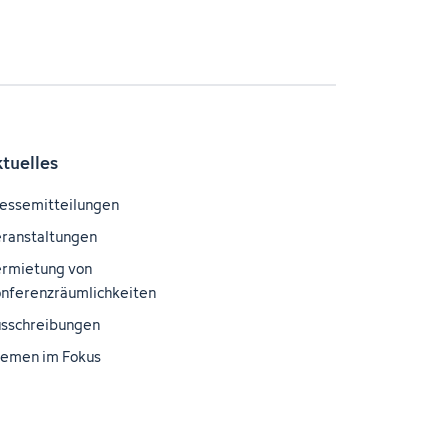
ktuelles
essemitteilungen
ranstaltungen
rmietung von
nferenzräumlichkeiten
sschreibungen
emen im Fokus
nblick – Das DKFZ-
gazin
wnloadbereich