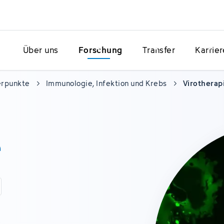
Über uns
Forschung
Transfer
Karrier
erpunkte
Immunologie, Infektion und Krebs
Virotherap
e