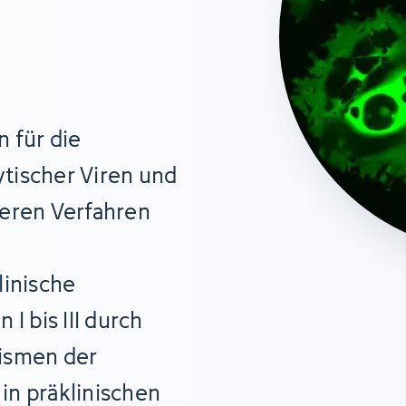
 für die
tischer Viren und
ieren Verfahren
linische
I bis III durch
ismen der
in präklinischen