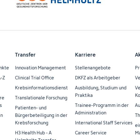
Transfer
Karriere
A
nkte
Innovation Management
Stellenangebote
Pr
A-Z
Clinical Trial Office
DKFZ als Arbeitgeber
Ve
Krebsinformationsdienst
Ausbildung, Studium und
Ve
Praktika
Ko
re
Translationale Forschung
s
Trainee-Programm in der
Au
Patienten- und
Administration
en
Bürgerbeteiligung in der
Th
Krebsforschung
International Staff Services
ei
H3 Health Hub - A
Career Service
Ma