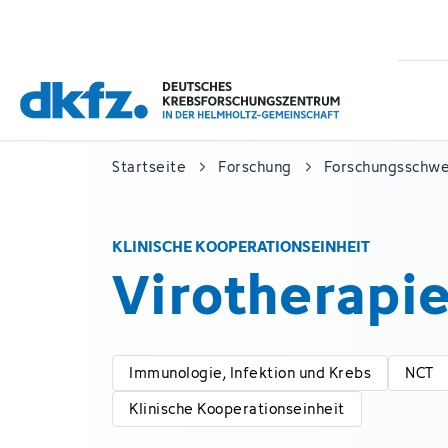
Zum
Zur
Hauptinhalt
Fußzeile
springen
springen
Startseite
Forschung
Forschungsschw
KLINISCHE KOOPERATIONSEINHEIT
Virotherapi
Immunologie, Infektion und Krebs
NCT
Klinische Kooperationseinheit