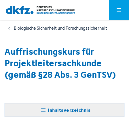
Zum
Zur
Hauptm
Hauptinhalt
Fußzeile
springen
springen
Biologische Sicherheit und Forschungssicherheit
Auffrischungskurs für
Projektleitersachkunde
(gemäß §28 Abs. 3 GenTSV)
Inhaltsverzeichnis