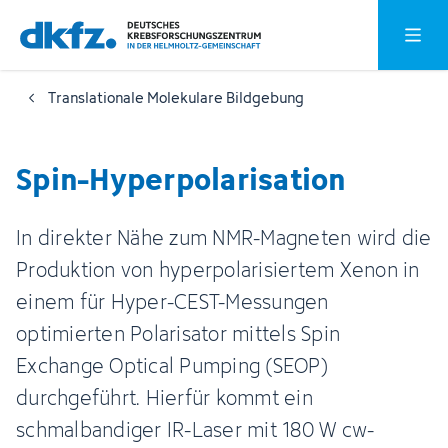
Zum
Zur
Hauptm
Hauptinhalt
Fußzeile
springen
springen
Translationale Molekulare Bildgebung
Spin-Hy­per­po­la­ri­sa­tion
In direkter Nähe zum NMR-Magneten wird die
Produktion von hyperpolarisiertem Xenon in
einem für Hyper-CEST-Messungen
optimierten Polarisator mittels Spin
Exchange Optical Pumping (SEOP)
durchgeführt. Hierfür kommt ein
schmalbandiger IR-Laser mit 180 W cw-