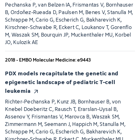
Pechanska P, van Belzen IA, Frismantas V, Bornhauser
B, Ordoñez-Rueada D, Paulsen M, Benes V, Stanulla M,
Schrappe M, Cario G, Escherich G, Bakharevich K,
Kirschner-Schwabe R, Eckert C, Loukanov T, Gorenflo
M, Waszak SM, Bourquin JP, Muckenthaler MU, Korbel
JO, Kulozik AE
2018 - EMBO Molecular Medicine: e9443
PDX models recapitulate the genetic and
epigenetic landscape of pediatric T-cell
leukemia
Richter-Pechanska P, Kunz JB, Bornhauser B, von
Knebel Doeberitz C, Rausch T, Erarslan-Uysal B,
Assenov Y, Frismantas V, Marovca B, Waszak SM,
Zimmermann M, Seemann J, Happich M, Stanulla M,
Schrappe M, Cario G, Escherich G, Bakharevich K,
Kirschner-Schwabe R, Eckert C, Muckenthaler MU,