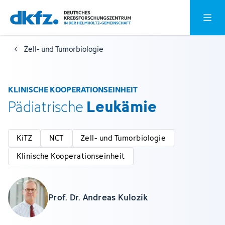
Zum
Zur
Hauptm
Hauptinhalt
Fußzeile
springen
springen
Zell- und Tumorbiologie
KLINISCHE KOOPERATIONSEINHEIT
Leukämie
Pädiatrische
KiTZ
NCT
Zell- und Tumorbiologie
Klinische Kooperationseinheit
Prof. Dr. Andreas Kulozik