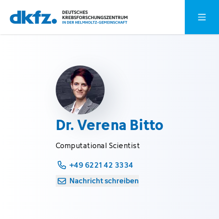
Zum
Zur
Hauptm
Hauptinhalt
Fußzeile
springen
springen
Dr. Verena Bitto
Computational Scientist
+49 6221 42 3334
Nachricht schreiben