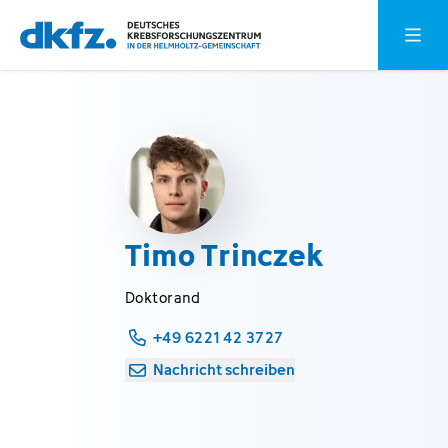
Zum
Zur
Hauptm
Hauptinhalt
Fußzeile
springen
springen
Timo Trinczek
Doktorand
+49 6221 42 3727
Nachricht schreiben