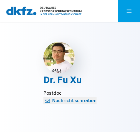
Zum
Zur
Hauptm
Hauptinhalt
Fußzeile
springen
springen
Dr. Fu Xu
Postdoc
Nachricht schreiben