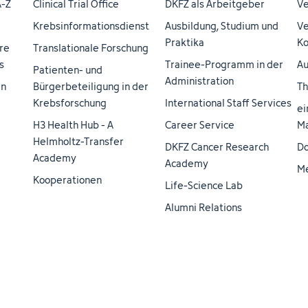
A-Z
Clinical Trial Office
DKFZ als Arbeitgeber
Ve
Krebsinformationsdienst
Ausbildung, Studium und
Ve
Praktika
Ko
re
Translationale Forschung
s
Trainee-Programm in der
Au
Patienten- und
Administration
en
Bürgerbeteiligung in der
Th
Krebsforschung
International Staff Services
ei
H3 Health Hub - A
Career Service
Ma
Helmholtz-Transfer
DKFZ Cancer Research
Do
Academy
Academy
M
Kooperationen
Life-Science Lab
Alumni Relations