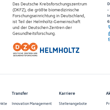
Das Deutsche Krebsforschungszentrum
D
(DKFZ), die größte biomedizinische
-
Forschungseinrichtung in Deutschland,
I
ist Teil der Helmholtz-Gemeinschaft
6
und der Deutschen Zentren der
Gesundheitsforschung.
Transfer
Karriere
A
nkte
Innovation Management
Stellenangebote
Pr