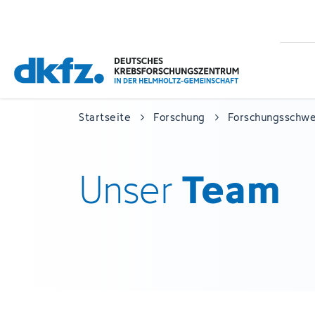
Zum
Zur
Hauptinhalt
Fußzeile
springen
springen
Startseite
Forschung
Forschungsschw
Team
Unser