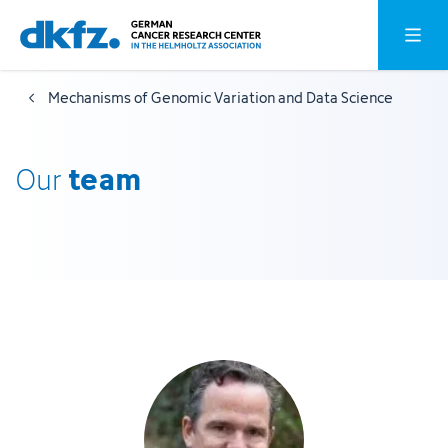
Skip
Jump
Open o
to
to
main
footer
Mechanisms of Genomic Variation and Data Science
content
team
Our