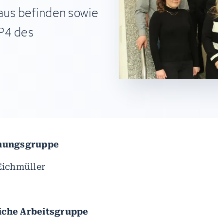
haus befinden sowie
P4 des
chungsgruppe
Eichmüller
iche Arbeitsgruppe