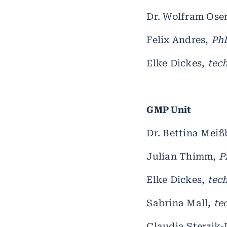
Dr. Wolfram Ose
Felix Andres,
Ph
Elke Dickes,
tec
GMP Unit
Dr. Bettina Meiß
Julian Thimm,
P
Elke Dickes,
tec
Sabrina Mall,
te
Claudia Sterzik