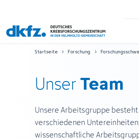
Zum
Zur
Hauptinhalt
Fußzeile
springen
springen
Startseite
Forschung
Forschungsschw
Team
Unser
Unsere Arbeitsgruppe besteht
verschiedenen Untereinheiten:
wissenschaftliche Arbeitsgru