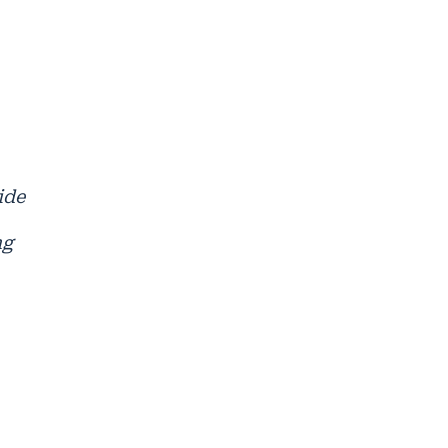
ide
ng