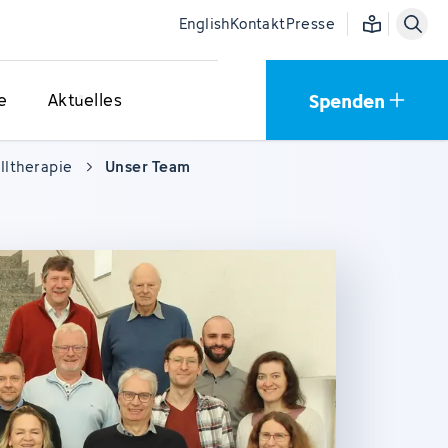
Einfache Sprac
English
Kontakt
Presse
Spenden
e
Aktuelles
lltherapie
Unser Team