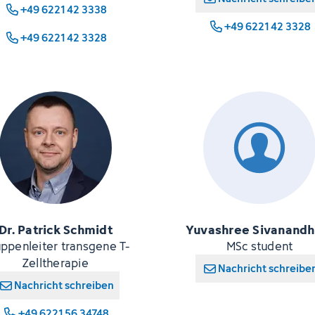
+49 6221 42 3338
+49 6221 42 3328
+49 6221 42 3328
Dr. Patrick Schmidt
Yuvashree Sivanand
ppenleiter transgene T-
MSc student
Zelltherapie
Nachricht schreibe
Nachricht schreiben
+49 6221 56 34748