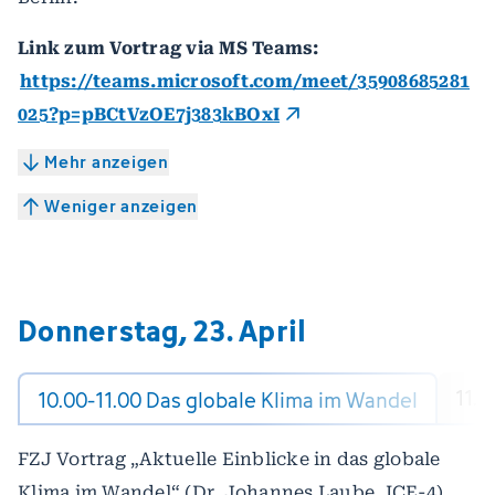
Link zum Vortrag via MS Teams:
https://teams.microsoft.com/meet/35908685281
025?p=pBCtVzOE7j383kBOxI
Mehr anzeigen
Weniger anzeigen
Donnerstag, 23. April
11.0
10.00-11.00 Das globale Klima im Wandel
FZJ Vortrag „Aktuelle Einblicke in das globale
Klima im Wandel“ (Dr. Johannes Laube, ICE-4)