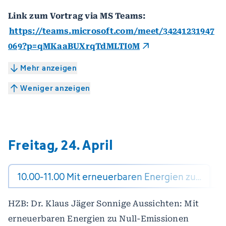
Link zum Vortrag via MS Teams:
https://teams.microsoft.com/meet/34241231947
069?p=qMKaaBUXrqTdMLTI0M
Mehr anzeigen
Weniger anzeigen
Freitag, 24. April
1
10.00-11.00 Mit erneuerbaren Energien zu…
HZB: Dr. Klaus Jäger Sonnige Aussichten: Mit
erneuerbaren Energien zu Null-Emissionen