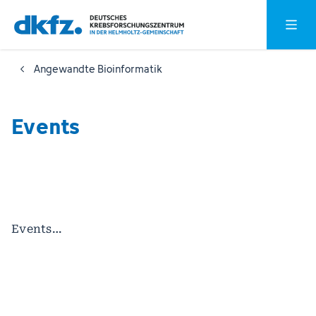
Zum
Zur
Hauptm
Hauptinhalt
Fußzeile
springen
springen
Angewandte Bioinformatik
Events
Events…