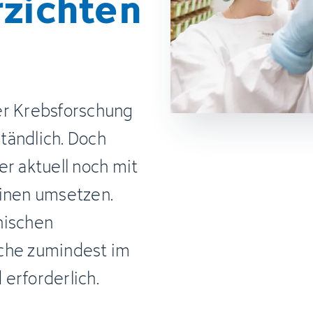
zich­ten
er Krebsforschung
ständlich. Doch
er aktuell noch mit
einen umsetzen.
nischen
uche zumindest im
erforderlich.