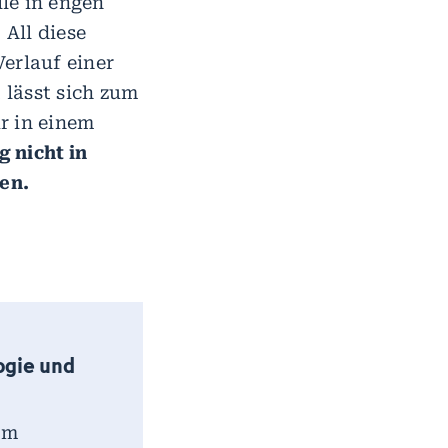
le in engen
All diese
erlauf einer
 lässt sich zum
r in einem
 nicht in
en.
ogie und
im