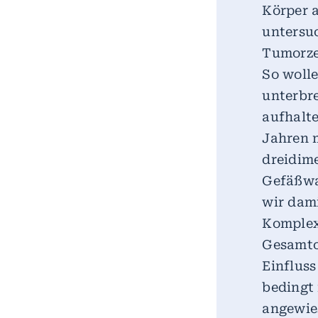
Körper 
untersu
Tumorze
So wolle
unterbr
aufhalte
Jahren 
dreidime
Gefäßwa
wir dami
Komplex
Gesamto
Einfluss
bedingt 
angewie