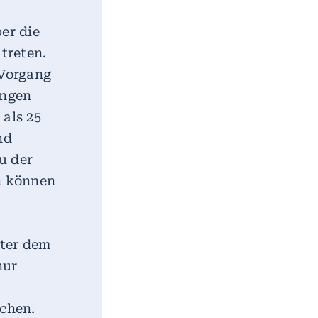
er die
treten.
 Vorgang
ungen
 als 25
nd
u der
h können
ter dem
nur
chen.