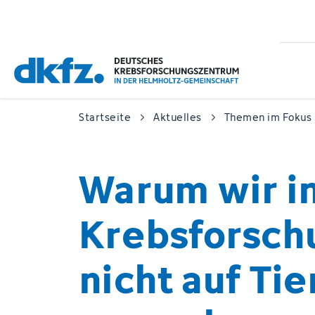
Zum
Zur
Hauptinhalt
Fußzeile
springen
springen
Startseite
Aktuelles
Themen im Fokus
Warum wir in
Krebs­forsch
nicht auf Tie