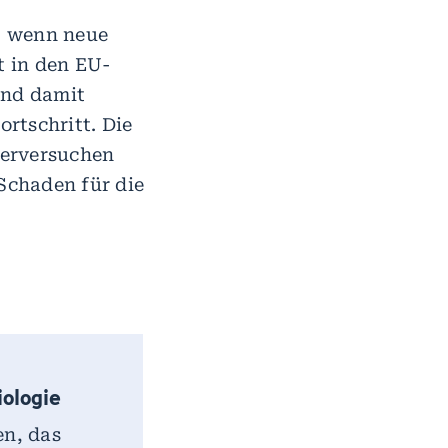
n, wenn neue
t in den EU-
und damit
rtschritt. Die
ierversuchen
Schaden für die
iologie
en, das