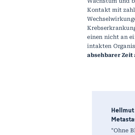
Wachstum und bei
Kontakt mit zahl
Wechselwirkunge
Krebserkrankung 
einen nicht an e
intakten Organis
absehbarer Zeit
Hellmut 
Metasta
"Ohne B