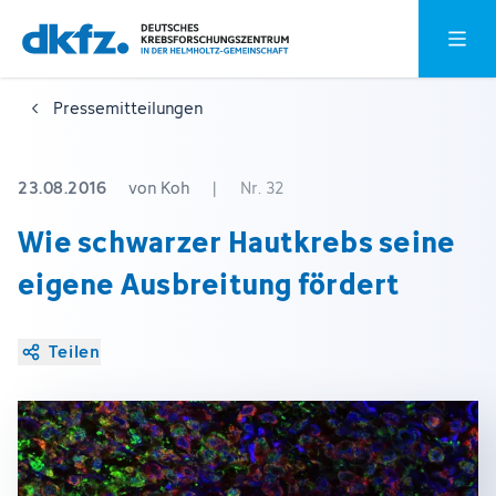
Zum
Zur
Hauptm
Hauptinhalt
Fußzeile
springen
springen
Pressemitteilungen
23.08.2016
von Koh
|
Nr. 32
Wie schwarzer Hautkrebs seine
eigene Ausbreitung fördert
Teilen