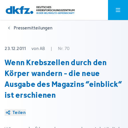
Zum
Zur
Hauptm
Hauptinhalt
Fußzeile
springen
springen
Pressemitteilungen
23.12.2011
von AB
|
Nr. 70
Wenn Krebszellen durch den
Körper wandern - die neue
Ausgabe des Magazins “einblick“
ist erschienen
Teilen